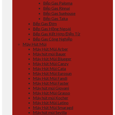
Bếp Gas Paloma
Bếp Gas Rinnai
Bếp Gas Sunhouse
Bếp Gas Taka
Bếp Gas Đơn
Bếp Gas Hồng Ngoại
Bếp Gas Kết Hợp Điện Từ
Bếp Gas Công Nghiệp
Máy Hút Mùi
Máy Hút Mùi Arber
Máy hút mùi Bauer
Máy Hút Mùi Blueger
Máy Hút Mùi Canzy
Máy Hút Mùi Cata
Máy Hút Mùi Eurosun
Máy Hút Mùi Fandi
Máy Hút Mùi Faster
Máy hút mùi Giovani
Máy Hút Mùi Grasso
Máy hút mùi Kocher
Máy Hút Mùi Latino
Máy Hút Mùi Smaragd
Máy hút mùi Sevilla