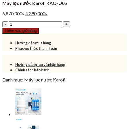
Máy lọc nước Karofi KAQ-U05
Giá
Giá
6,870,000
₫
4,390,000
₫
gốc
hiện
Máy
là:
tại
lọc
6,870,000₫.
là:
Thêm vào giỏ hàng
nước
4,390,000₫.
Karofi
Hướng dẫn mua hàng
KAQ-
Phương thức thanh toán
U05
số
lượng
Hướng dẫn giao và nhận hàng
Chính sách bảo hành
Danh mục:
Máy lọc nước Karofi