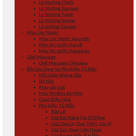
Lò Nướng Chefs
Lò Nướng Eurosun
Lò Nướng Fandi
Lò Nướng Spelier
Lò nướng Giovani
Máy Lọc Nước
Máy Lọc Nước Aosmith
Máy lọc nước Karofi
Máy lọc nước Kangaroo
Ghế Massage
Ghế Massage Okinawa
Đồ Gia Dụng Và Phụ Kiện Tủ Bếp
Nồi chiên không dầu
Bộ Nồi
Máy sấy bát
Máy Xịt Rửa Xe Mini
Quạt Điều Hòa
Phụ Kiện Tủ Bếp
Bản Lề
Giá Bát Nâng Hạ Di Động
Giá Chai Lọ, Dao Thớt, Gia Vị
Giá Góc Xoay Liên Hoàn
Giá Xoong Nồi, Bát Đĩa