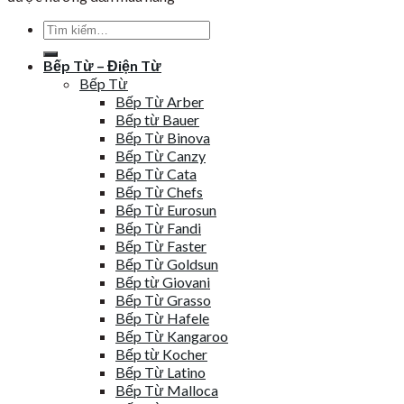
Tìm
kiếm:
Bếp Từ – Điện Từ
Bếp Từ
Bếp Từ Arber
Bếp từ Bauer
Bếp Từ Binova
Bếp Từ Canzy
Bếp Từ Cata
Bếp Từ Chefs
Bếp Từ Eurosun
Bếp Từ Fandi
Bếp Từ Faster
Bếp Từ Goldsun
Bếp từ Giovani
Bếp Từ Grasso
Bếp Từ Hafele
Bếp Từ Kangaroo
Bếp từ Kocher
Bếp Từ Latino
Bếp Từ Malloca