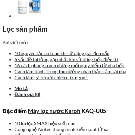
Lọc sản phẩm
Bài viết mới
10 nguyên tắc an toàn khi sử dụng gas đun nấu
6 vấn đề thường gặp nhất khi sử dụng bếp điện từ
16 cách phòng tránh những mối nguy hiểm từ nhà bếp
Cách làm bánh Trung thu nướng nhân thập cẩm tại nhà
Cách làm gà bó xôi chiên cực ngon !
Mô tả
Đánh giá (0)
Đặc điểm
Máy lọc nước Karofi
KAQ-U05
10 lõi lọc SMAX hiệu suất cao
Công nghệ Aiotec thông minh kiếm soát từ xa