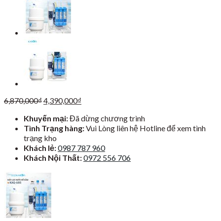
Giá
Giá
6,870,000
₫
4,390,000
₫
gốc
hiện
Khuyến mại:
Đã dừng chương trình
là:
tại
Tình Trạng hàng:
Vui Lòng liên hệ Hotline để xem tình
6,870,000₫.
là:
trạng kho
4,390,000₫.
Khách lẻ:
0987 787 960
Khách Nội Thất:
0972 556 706