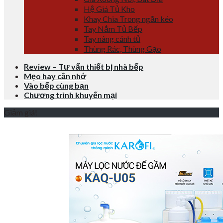
Hệ Giá Tủ Kho
Khay Chia Trong ngăn kéo
Tay Nắm Tủ Bếp
Tay nâng cánh tủ
Thùng Rác, Thùng Gạo
Review – Tư vấn thiết bị nhà bếp
Mẹo hay cần nhớ
Vào bếp cùng bạn
Chương trình khuyến mại
Giảm giá!