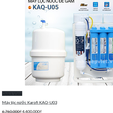
Quick View
Máy lọc nước Karofi KAQ-U03
Giá
Giá
6,760,000
₫
4,400,000
₫