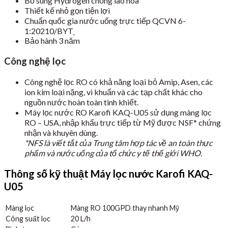
Bổ sung Hydrogen chống lão hóa
Thiết kế nhỏ gọn tiện lợi
Chuẩn quốc gia nước uống trực tiếp QCVN 6-
1:20210/BYT
Bảo hành 3 năm
Công nghệ lọc
Công nghệ lọc RO có khả năng loại bỏ Amip, Asen, các
ion kim loại nặng, vi khuẩn và các tạp chất khác cho
nguồn nước hoàn toàn tinh khiết.
Máy lọc nước RO Karofi KAQ-U05 sử dụng màng lọc
RO – USA, nhập khẩu trực tiếp từ Mỹ được NSF* chứng
nhận và khuyên dùng.
*NFS là viết tắt của Trung tâm hợp tác về an toàn thực
phẩm và nước uống của tổ chức y tế thế giới WHO.
Thông số kỹ thuật Máy lọc nước Karofi KAQ-
U05
Màng lọc
Màng RO 100GPD thay nhanh Mỹ
Công suất lọc
20 L/h