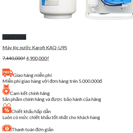
Quick View
Máy lọc nước Karofi KAQ-U95
Giá
Giá
7,440,000
₫
4,900,000
₫
gốc
hiện
là:
tại
Giao hàng miễn phí
7,440,000₫.
là:
Miễn phí giao hàng với đơn hàng trên 5.000.000đ
4,900,000₫.
Cam kết chính hãng
Sản phẩm chính hãng và được bảo hành của hãng
Chiết khấu hấp dẫn
Luôn có mức chiết khấu tốt nhất cho khách hàng
Thanh toán đơn giản