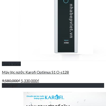
Quick View
Máy lọc nước Karofi Optimus S1 O-s128
Giá
Giá
9,580,000
₫
5,330,000
₫
gốc
hiện
Giảm giá!
là:
tại
9,580,000₫.
là:
5,330,000₫.