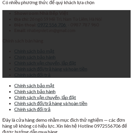
Có nhiều phương thức để quý khách lựa chọn
Showroom Nhà Bếp Việt
Địa chỉ:
26 ngõ 59 Mễ Trì, Nam Từ Liêm, Hà Nội
0972 556 706
- 0987 787 960
Điện thoại:
Email:
nhabepviet.vn@gmail.com
Chính sách bán hàng
Chính sách bảo mật
Chính sách bảo hành
Chính sách vận chuyển, lắp đặt
Chính sách đổi/trả hàng và hoàn tiền
Chính sách đổi trả
Chính sách bảo mật
Chính sách bảo hành
Chính sách vận chuyển, lắp đặt
Chính sách đổi/trả hàng và hoàn tiền
Chính sách đổi trả
Đây là cửa hàng demo nhằm mục đích thử nghiệm — các đơn
hàng sẽ không có hiệu lực. Xin liên hệ Hotline 0972556706 để
được hướng dẫn mua hàng