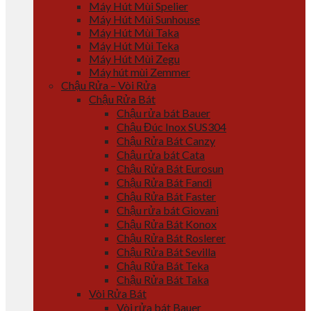
Máy Hút Mùi Spelier
Máy Hút Mùi Sunhouse
Máy Hút Mùi Taka
Máy Hút Mùi Teka
Máy Hút Mùi Zegu
Máy hút mùi Zemmer
Chậu Rửa – Vòi Rửa
Chậu Rửa Bát
Chậu rửa bát Bauer
Chậu Đúc Inox SUS304
Chậu Rửa Bát Canzy
Chậu rửa bát Cata
Chậu Rửa Bát Eurosun
Chậu Rửa Bát Fandi
Chậu Rửa Bát Faster
Chậu rửa bát Giovani
Chậu Rửa Bát Konox
Chậu Rửa Bát Roslerer
Chậu Rửa Bát Sevilla
Chậu Rửa Bát Teka
Chậu Rửa Bát Taka
Vòi Rửa Bát
Vòi rửa bát Bauer