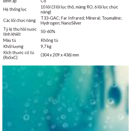
Bình áp
Có
10 lõi (3 lõi lọc thô, màng RO, 6 lõi lọc chức
Hệ thống lọc
năng)
T33-GAC; Far Infrared; Mineral; Toumaline;
Các lõi chức năng
Hydrogen; NanoSilver
Tỷ lệ thu hồi nước
50-60%
tinh khiết
Màu tủ
Không tủ
Khối lượng
9,7 kg
Kích thước có tủ
(304 x 209 x 436) mm
(RxSxC)