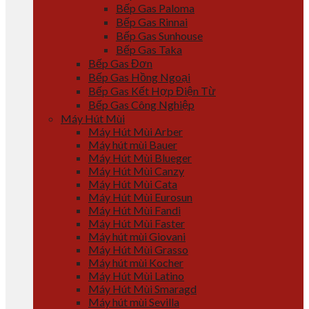
Bếp Gas Paloma
Bếp Gas Rinnai
Bếp Gas Sunhouse
Bếp Gas Taka
Bếp Gas Đơn
Bếp Gas Hồng Ngoại
Bếp Gas Kết Hợp Điện Từ
Bếp Gas Công Nghiệp
Máy Hút Mùi
Máy Hút Mùi Arber
Máy hút mùi Bauer
Máy Hút Mùi Blueger
Máy Hút Mùi Canzy
Máy Hút Mùi Cata
Máy Hút Mùi Eurosun
Máy Hút Mùi Fandi
Máy Hút Mùi Faster
Máy hút mùi Giovani
Máy Hút Mùi Grasso
Máy hút mùi Kocher
Máy Hút Mùi Latino
Máy Hút Mùi Smaragd
Máy hút mùi Sevilla