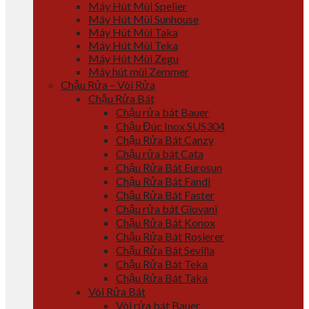
Máy Hút Mùi Spelier
Máy Hút Mùi Sunhouse
Máy Hút Mùi Taka
Máy Hút Mùi Teka
Máy Hút Mùi Zegu
Máy hút mùi Zemmer
Chậu Rửa – Vòi Rửa
Chậu Rửa Bát
Chậu rửa bát Bauer
Chậu Đúc Inox SUS304
Chậu Rửa Bát Canzy
Chậu rửa bát Cata
Chậu Rửa Bát Eurosun
Chậu Rửa Bát Fandi
Chậu Rửa Bát Faster
Chậu rửa bát Giovani
Chậu Rửa Bát Konox
Chậu Rửa Bát Roslerer
Chậu Rửa Bát Sevilla
Chậu Rửa Bát Teka
Chậu Rửa Bát Taka
Vòi Rửa Bát
Vòi rửa bát Bauer