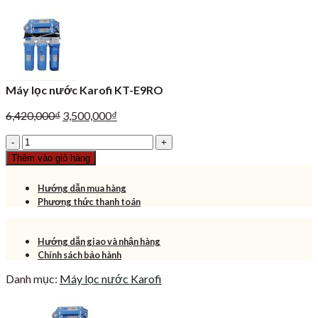
Máy lọc nước Karofi KT-E9RO
Giá
Giá
6,420,000
₫
3,500,000
₫
gốc
hiện
Máy
là:
tại
lọc
6,420,000₫.
là:
Thêm vào giỏ hàng
nước
3,500,000₫.
Karofi
Hướng dẫn mua hàng
KT-
Phương thức thanh toán
E9RO
số
lượng
Hướng dẫn giao và nhận hàng
Chính sách bảo hành
Danh mục:
Máy lọc nước Karofi