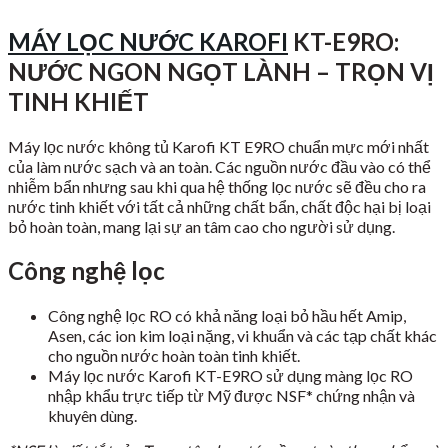
MÁY LỌC NƯỚC KAROFI
KT-E9RO:
NƯỚC NGON NGỌT LÀNH – TRỌN VỊ
TINH KHIẾT
Máy lọc nước không tủ Karofi KT E9RO chuẩn mực mới nhất
của làm nước sạch và an toàn. Các nguồn nước đầu vào có thể
nhiễm bẩn nhưng sau khi qua hệ thống lọc nước sẽ đều cho ra
nước tinh khiết với tất cả những chất bẩn, chất độc hại bị loại
bỏ hoàn toàn, mang lại sự an tâm cao cho người sử dụng.
Công nghệ lọc
Công nghệ lọc RO có khả năng loại bỏ hầu hết Amip,
Asen, các ion kim loại nặng, vi khuẩn và các tạp chất khác
cho nguồn nước hoàn toàn tinh khiết.
Máy lọc nước Karofi KT-E9RO sử dụng màng lọc RO
nhập khẩu trực tiếp từ Mỹ được NSF* chứng nhận và
khuyên dùng.