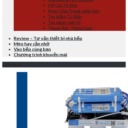
Hệ Giá Tủ Kho
Khay Chia Trong ngăn kéo
Tay Nắm Tủ Bếp
Tay nâng cánh tủ
Thùng Rác, Thùng Gạo
Review – Tư vấn thiết bị nhà bếp
Mẹo hay cần nhớ
Vào bếp cùng bạn
Chương trình khuyến mại
Giảm giá!