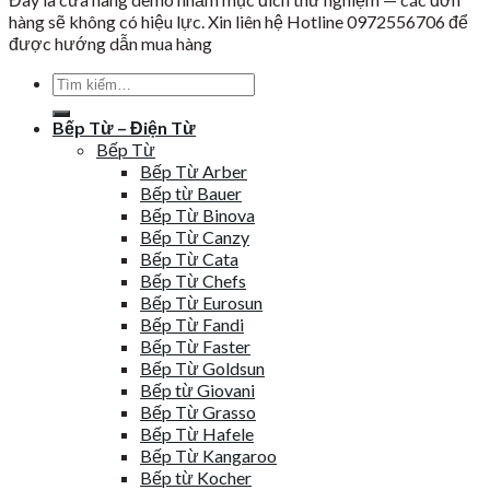
hàng sẽ không có hiệu lực. Xin liên hệ Hotline 0972556706 để
được hướng dẫn mua hàng
Tìm
kiếm:
Bếp Từ – Điện Từ
Bếp Từ
Bếp Từ Arber
Bếp từ Bauer
Bếp Từ Binova
Bếp Từ Canzy
Bếp Từ Cata
Bếp Từ Chefs
Bếp Từ Eurosun
Bếp Từ Fandi
Bếp Từ Faster
Bếp Từ Goldsun
Bếp từ Giovani
Bếp Từ Grasso
Bếp Từ Hafele
Bếp Từ Kangaroo
Bếp từ Kocher