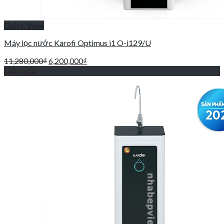
Quick View
Máy lọc nước Karofi Optimus i1 O-i129/U
Giá
Giá
11,280,000
₫
6,200,000
₫
gốc
hiện
Giảm giá!
là:
tại
11,280,000₫.
là:
6,200,000₫.