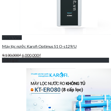
Quick View
Máy lọc nước Karofi Optimus S1 O-s129/U
Giá
Giá
9,130,000
₫
6,000,000
₫
gốc
hiện
Giảm giá!
là:
tại
9,130,000₫.
là:
6,000,000₫.