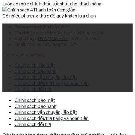
Luôn có mức chiết khấu tốt nhất cho khách hàng
Thanh toán đơn giản
Có nhiều phương thức để quý khách lựa chọn
Showroom Nhà Bếp Việt
Địa chỉ:
26 ngõ 59 Mễ Trì, Nam Từ Liêm, Hà Nội
0972 556 706
- 0987 787 960
Điện thoại:
Email:
nhabepviet.vn@gmail.com
Chính sách bán hàng
Chính sách bảo mật
Chính sách bảo hành
Chính sách vận chuyển, lắp đặt
Chính sách đổi/trả hàng và hoàn tiền
Chính sách đổi trả
Chính sách bảo mật
Chính sách bảo hành
Chính sách vận chuyển, lắp đặt
Chính sách đổi/trả hàng và hoàn tiền
Chính sách đổi trả
Đây là cửa hàng demo nhằm mục đích thử nghiệm — các đơn