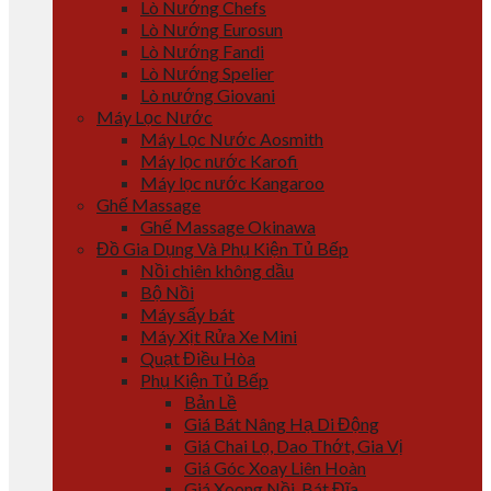
Lò Nướng Chefs
Lò Nướng Eurosun
Lò Nướng Fandi
Lò Nướng Spelier
Lò nướng Giovani
Máy Lọc Nước
Máy Lọc Nước Aosmith
Máy lọc nước Karofi
Máy lọc nước Kangaroo
Ghế Massage
Ghế Massage Okinawa
Đồ Gia Dụng Và Phụ Kiện Tủ Bếp
Nồi chiên không dầu
Bộ Nồi
Máy sấy bát
Máy Xịt Rửa Xe Mini
Quạt Điều Hòa
Phụ Kiện Tủ Bếp
Bản Lề
Giá Bát Nâng Hạ Di Động
Giá Chai Lọ, Dao Thớt, Gia Vị
Giá Góc Xoay Liên Hoàn
Giá Xoong Nồi, Bát Đĩa