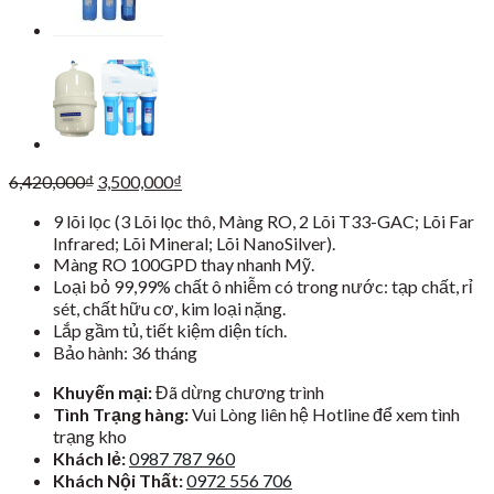
Giá
Giá
6,420,000
₫
3,500,000
₫
gốc
hiện
9 lõi lọc (3 Lõi lọc thô, Màng RO, 2 Lõi T33-GAC; Lõi Far
là:
tại
Infrared; Lõi Mineral; Lõi NanoSilver).
6,420,000₫.
là:
Màng RO 100GPD thay nhanh Mỹ.
3,500,000₫.
Loại bỏ 99,99% chất ô nhiễm có trong nước: tạp chất, rỉ
sét, chất hữu cơ, kim loại nặng.
Lắp gầm tủ, tiết kiệm diện tích.
Bảo hành: 36 tháng
Khuyến mại:
Đã dừng chương trình
Tình Trạng hàng:
Vui Lòng liên hệ Hotline để xem tình
trạng kho
Khách lẻ:
0987 787 960
Khách Nội Thất:
0972 556 706