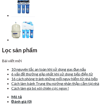
Lọc sản phẩm
Bài viết mới
10 nguyên tắc an toàn khi sử dụng gas đun nấu
6 vấn đề thường gặp nhất khi sử dụng bếp điện từ
16 cách phòng tránh những mối nguy hiểm từ nhà bếp
Cách làm bánh Trung thu nướng nhân thập cẩm tại nhà
Cách làm gà bó xôi chiên cực ngon !
Mô tả
Đánh giá (0)