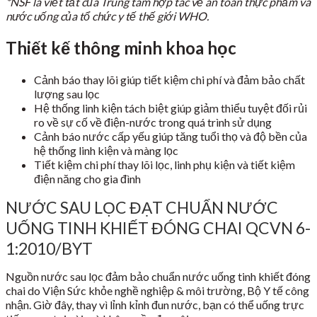
*NSF là viết tắt của Trung tâm hợp tác về an toàn thực phẩm và
nước uống của tổ chức y tế thế giới WHO.
Thiết kế thông minh khoa học
Cảnh báo thay lõi giúp tiết kiệm chi phí và đảm bảo chất
lượng sau lọc
Hệ thống linh kiện tách biệt giúp giảm thiểu tuyệt đối rủi
ro về sự cố về điện-nước trong quá trình sử dụng
Cảnh báo nước cấp yếu giúp tăng tuổi thọ và độ bền của
hệ thống linh kiện và màng lọc
Tiết kiệm chi phí thay lõi lọc, linh phụ kiện và tiết kiệm
điện năng cho gia đình
NƯỚC SAU LỌC ĐẠT CHUẨN NƯỚC
UỐNG TINH KHIẾT ĐÓNG CHAI QCVN 6-
1:2010/BYT
Nguồn nước sau lọc đảm bảo chuẩn nước uống tinh khiết đóng
chai do Viện Sức khỏe nghề nghiệp & môi trường, Bộ Y tế công
nhận. Giờ đây, thay vì lỉnh kỉnh đun nước, bạn có thể uống trực