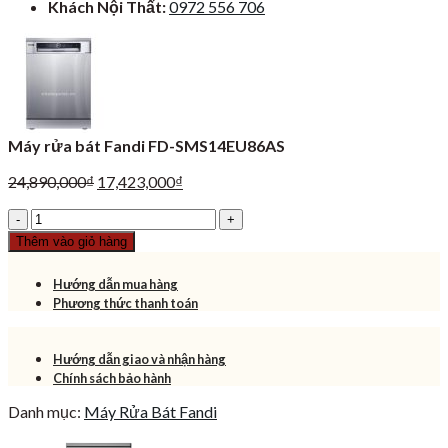
Khách Nội Thất:
0972 556 706
Máy rửa bát Fandi FD-SMS14EU86AS
Giá
Giá
24,890,000
₫
17,423,000
₫
gốc
hiện
Máy
là:
tại
rửa
24,890,000₫.
là:
Thêm vào giỏ hàng
bát
17,423,000₫.
Fandi
Hướng dẫn mua hàng
FD-
Phương thức thanh toán
SMS14EU86AS
số
lượng
Hướng dẫn giao và nhận hàng
Chính sách bảo hành
Danh mục:
Máy Rửa Bát Fandi