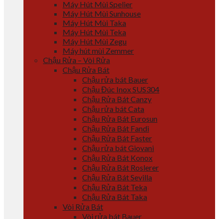
Máy Hút Mùi Spelier
Máy Hút Mùi Sunhouse
Máy Hút Mùi Taka
Máy Hút Mùi Teka
Máy Hút Mùi Zegu
Máy hút mùi Zemmer
Chậu Rửa – Vòi Rửa
Chậu Rửa Bát
Chậu rửa bát Bauer
Chậu Đúc Inox SUS304
Chậu Rửa Bát Canzy
Chậu rửa bát Cata
Chậu Rửa Bát Eurosun
Chậu Rửa Bát Fandi
Chậu Rửa Bát Faster
Chậu rửa bát Giovani
Chậu Rửa Bát Konox
Chậu Rửa Bát Roslerer
Chậu Rửa Bát Sevilla
Chậu Rửa Bát Teka
Chậu Rửa Bát Taka
Vòi Rửa Bát
Vòi rửa bát Bauer