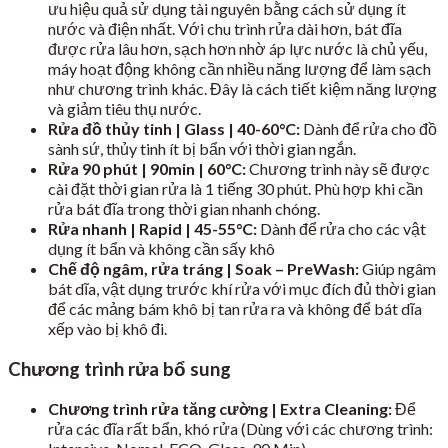
ưu hiệu quả sử dụng tài nguyên bằng cách sử dụng ít
nước và điện nhất. Với chu trình rửa dài hơn, bát đĩa
được rửa lâu hơn, sạch hơn nhờ áp lực nước là chủ yếu,
máy hoạt động không cần nhiều năng lượng để làm sạch
như chương trình khác. Đây là cách tiết kiệm năng lượng
và giảm tiêu thụ nước.
Rửa đồ thủy tinh | Glass | 40-60°C:
Dành để rửa cho đồ
sành sứ, thủy tinh ít bị bẩn với thời gian ngắn.
Rửa 90 phút | 90min | 60°C:
Chương trình này sẽ được
cài đặt thời gian rửa là 1 tiếng 30 phút. Phù hợp khi cần
rửa bát đĩa trong thời gian nhanh chóng.
Rửa nhanh | Rapid | 45-55°C:
Dành để rửa cho các vật
dụng ít bẩn và không cần sấy khô
Chế độ ngâm, rửa tráng | Soak – PreWash:
Giúp ngâm
bát dĩa, vật dụng trước khí rửa với mục đích đủ thời gian
để các mảng bám khô bị tan rửa ra và không để bát dĩa
xếp vào bị khô đi.
Chương trình rửa bổ sung
Chương trình rửa tăng cường | Extra Cleaning:
Để
rửa các đĩa rất bẩn, khó rửa (Dùng với các chương trình: