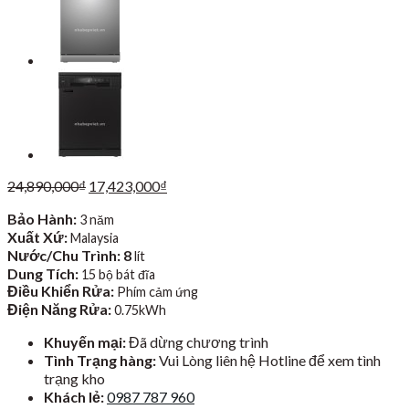
Giá
Giá
24,890,000
₫
17,423,000
₫
gốc
hiện
Bảo Hành:
3 năm
là:
tại
Xuất Xứ:
24,890,000₫.
Malaysia
là:
Nước/Chu Trình: 8
17,423,000₫.
lít
Dung Tích:
15 bộ bát đĩa
Điều Khiển Rửa:
Phím cảm ứng
Điện Năng Rửa:
0.75kWh
Khuyến mại:
Đã dừng chương trình
Tình Trạng hàng:
Vui Lòng liên hệ Hotline để xem tình
trạng kho
Khách lẻ:
0987 787 960