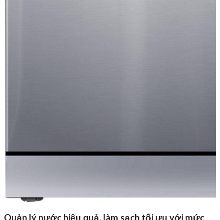
Quản lý nước hiệu quả, làm sạch tối ưu với mức