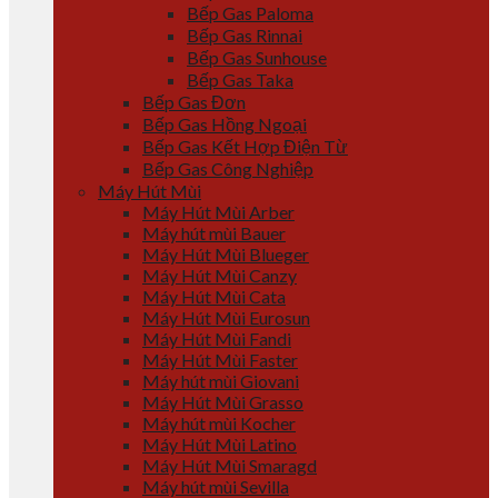
Bếp Gas Paloma
Bếp Gas Rinnai
Bếp Gas Sunhouse
Bếp Gas Taka
Bếp Gas Đơn
Bếp Gas Hồng Ngoại
Bếp Gas Kết Hợp Điện Từ
Bếp Gas Công Nghiệp
Máy Hút Mùi
Máy Hút Mùi Arber
Máy hút mùi Bauer
Máy Hút Mùi Blueger
Máy Hút Mùi Canzy
Máy Hút Mùi Cata
Máy Hút Mùi Eurosun
Máy Hút Mùi Fandi
Máy Hút Mùi Faster
Máy hút mùi Giovani
Máy Hút Mùi Grasso
Máy hút mùi Kocher
Máy Hút Mùi Latino
Máy Hút Mùi Smaragd
Máy hút mùi Sevilla