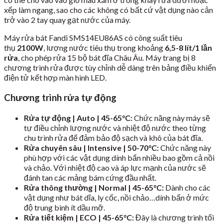
xếp làm ngang, sao cho các không có bất cứ vật dụng nào cản
trở vào 2 tay quay gạt nước của máy.
Máy rửa bát Fandi SMS14EU86AS có công suất tiêu
thụ
2100W
, lượng nước tiêu thụ trong khoảng
6,5-8 lít/1 lần
rửa
, cho phép rửa 15 bộ bát đĩa Châu Âu. Máy trang bị 8
chương trình rửa được tùy chỉnh dễ dàng trên bảng điều khiển
điện tử kết hợp màn hình LED.
Chương trình rửa tự động
Rửa tự động | Auto | 45-65°C:
Chức năng này máy sẽ
tự điều chỉnh lượng nước và nhiệt độ nước theo từng
chu trình rửa để đảm bảo độ sạch và khô của bát đĩa.
Rửa chuyên sâu | Intensive | 50-70°C:
Chức năng này
phù hợp với các vật dụng dính bẩn nhiều bao gồm cả nồi
và chảo. Với nhiệt độ cao và áp lực mạnh của nước sẽ
đánh tan các mảng bám cứng đầu nhất.
Rửa thông thường | Normal | 45-65°C:
Dành cho các
vật dụng như bát dĩa, ly cốc, nồi chảo…dính bẩn ở mức
độ trung bình ít dầu mỡ.
Rửa tiết kiệm | ECO | 45-65°C:
Đây là chương trình tối