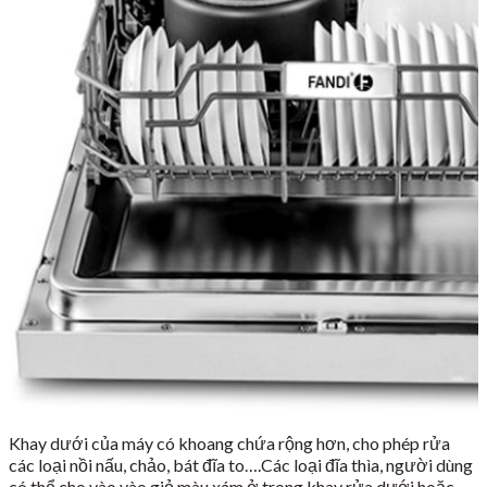
Khay dưới của máy có khoang chứa rộng hơn, cho phép rửa
các loại nồi nấu, chảo, bát đĩa to….Các loại đĩa thìa, người dùng
có thể cho vào vào giỏ màu xám ở trong khay rửa dưới hoặc