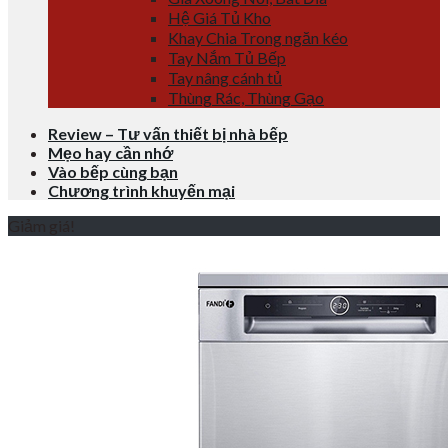
Hệ Giá Tủ Kho
Khay Chia Trong ngăn kéo
Tay Nắm Tủ Bếp
Tay nâng cánh tủ
Thùng Rác, Thùng Gạo
Review – Tư vấn thiết bị nhà bếp
Mẹo hay cần nhớ
Vào bếp cùng bạn
Chương trình khuyến mại
Giảm giá!