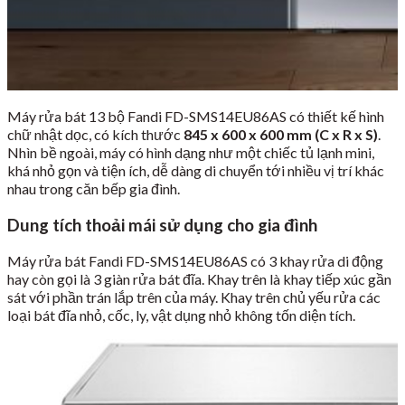
Máy rửa bát 13 bộ Fandi FD-SMS14EU86AS có thiết kế hình
chữ nhật dọc, có kích thước
845 x 600 x 600 mm (C x R x S)
.
Nhìn bề ngoài, máy có hình dạng như một chiếc tủ lạnh mini,
khá nhỏ gọn và tiện ích, dễ dàng di chuyển tới nhiều vị trí khác
nhau trong căn bếp gia đình.
Dung tích thoải mái sử dụng cho gia đình
Máy rửa bát Fandi FD-SMS14EU86AS có 3 khay rửa di động
hay còn gọi là 3 giàn rửa bát đĩa. Khay trên là khay tiếp xúc gần
sát với phần trán lắp trên của máy. Khay trên chủ yếu rửa các
loại bát đĩa nhỏ, cốc, ly, vật dụng nhỏ không tốn diện tích.