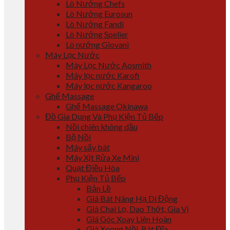
Lò Nướng Chefs
Lò Nướng Eurosun
Lò Nướng Fandi
Lò Nướng Spelier
Lò nướng Giovani
Máy Lọc Nước
Máy Lọc Nước Aosmith
Máy lọc nước Karofi
Máy lọc nước Kangaroo
Ghế Massage
Ghế Massage Okinawa
Đồ Gia Dụng Và Phụ Kiện Tủ Bếp
Nồi chiên không dầu
Bộ Nồi
Máy sấy bát
Máy Xịt Rửa Xe Mini
Quạt Điều Hòa
Phụ Kiện Tủ Bếp
Bản Lề
Giá Bát Nâng Hạ Di Động
Giá Chai Lọ, Dao Thớt, Gia Vị
Giá Góc Xoay Liên Hoàn
Giá Xoong Nồi, Bát Đĩa