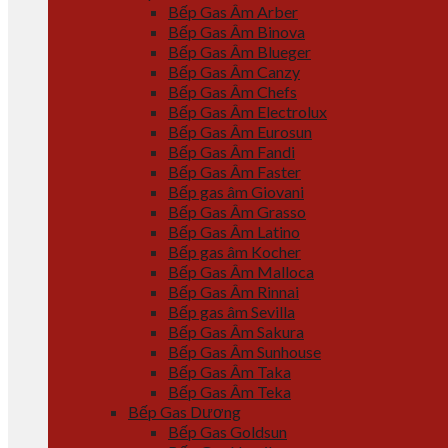
Bếp Gas Âm Arber
Bếp Gas Âm Binova
Bếp Gas Âm Blueger
Bếp Gas Âm Canzy
Bếp Gas Âm Chefs
Bếp Gas Âm Electrolux
Bếp Gas Âm Eurosun
Bếp Gas Âm Fandi
Bếp Gas Âm Faster
Bếp gas âm Giovani
Bếp Gas Âm Grasso
Bếp Gas Âm Latino
Bếp gas âm Kocher
Bếp Gas Âm Malloca
Bếp Gas Âm Rinnai
Bếp gas âm Sevilla
Bếp Gas Âm Sakura
Bếp Gas Âm Sunhouse
Bếp Gas Âm Taka
Bếp Gas Âm Teka
Bếp Gas Dương
Bếp Gas Goldsun