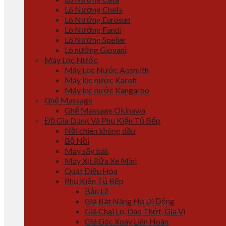
Lò Nướng Chefs
Lò Nướng Eurosun
Lò Nướng Fandi
Lò Nướng Spelier
Lò nướng Giovani
Máy Lọc Nước
Máy Lọc Nước Aosmith
Máy lọc nước Karofi
Máy lọc nước Kangaroo
Ghế Massage
Ghế Massage Okinawa
Đồ Gia Dụng Và Phụ Kiện Tủ Bếp
Nồi chiên không dầu
Bộ Nồi
Máy sấy bát
Máy Xịt Rửa Xe Mini
Quạt Điều Hòa
Phụ Kiện Tủ Bếp
Bản Lề
Giá Bát Nâng Hạ Di Động
Giá Chai Lọ, Dao Thớt, Gia Vị
Giá Góc Xoay Liên Hoàn