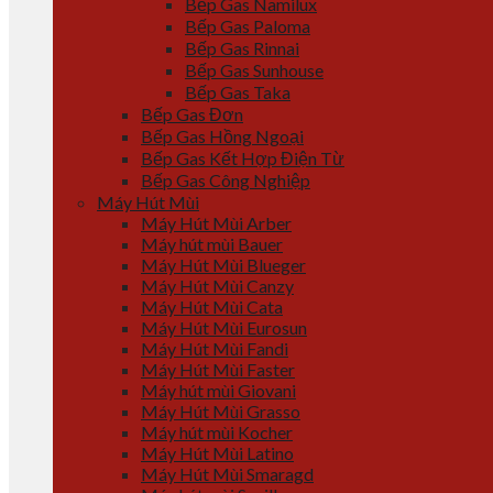
Bếp Gas Namilux
Bếp Gas Paloma
Bếp Gas Rinnai
Bếp Gas Sunhouse
Bếp Gas Taka
Bếp Gas Đơn
Bếp Gas Hồng Ngoại
Bếp Gas Kết Hợp Điện Từ
Bếp Gas Công Nghiệp
Máy Hút Mùi
Máy Hút Mùi Arber
Máy hút mùi Bauer
Máy Hút Mùi Blueger
Máy Hút Mùi Canzy
Máy Hút Mùi Cata
Máy Hút Mùi Eurosun
Máy Hút Mùi Fandi
Máy Hút Mùi Faster
Máy hút mùi Giovani
Máy Hút Mùi Grasso
Máy hút mùi Kocher
Máy Hút Mùi Latino
Máy Hút Mùi Smaragd