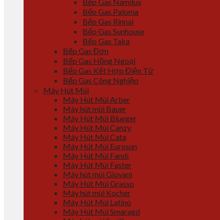
Bếp Gas Namilux
Bếp Gas Paloma
Bếp Gas Rinnai
Bếp Gas Sunhouse
Bếp Gas Taka
Bếp Gas Đơn
Bếp Gas Hồng Ngoại
Bếp Gas Kết Hợp Điện Từ
Bếp Gas Công Nghiệp
Máy Hút Mùi
Máy Hút Mùi Arber
Máy hút mùi Bauer
Máy Hút Mùi Blueger
Máy Hút Mùi Canzy
Máy Hút Mùi Cata
Máy Hút Mùi Eurosun
Máy Hút Mùi Fandi
Máy Hút Mùi Faster
Máy hút mùi Giovani
Máy Hút Mùi Grasso
Máy hút mùi Kocher
Máy Hút Mùi Latino
Máy Hút Mùi Smaragd