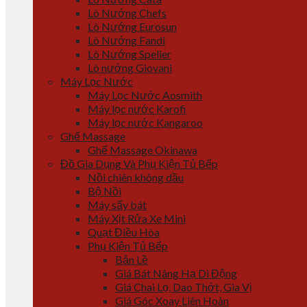
Lò Nướng Chefs
Lò Nướng Eurosun
Lò Nướng Fandi
Lò Nướng Spelier
Lò nướng Giovani
Máy Lọc Nước
Máy Lọc Nước Aosmith
Máy lọc nước Karofi
Máy lọc nước Kangaroo
Ghế Massage
Ghế Massage Okinawa
Đồ Gia Dụng Và Phụ Kiện Tủ Bếp
Nồi chiên không dầu
Bộ Nồi
Máy sấy bát
Máy Xịt Rửa Xe Mini
Quạt Điều Hòa
Phụ Kiện Tủ Bếp
Bản Lề
Giá Bát Nâng Hạ Di Động
Giá Chai Lọ, Dao Thớt, Gia Vị
Giá Góc Xoay Liên Hoàn