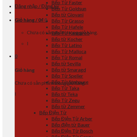
Bếp Từ Faster
Đăng nhập / Đăng ký
Bếp Từ Goldsun
Bếp từ Giovani
Giỏ hàng /
0
₫
0
Bếp Từ Grasso
Bếp Từ Hafele
Chưa có sản phẩm trong giỏ hàng.
Bếp Từ Kangaroo
Bếp từ Kocher
l
Bếp Từ Latino
Bếp Từ Malloca
0
Bếp Từ Romal
Bếp từ Sevilla
Bếp từ Smaragd
Giỏ hàng
Bếp Từ Spelier
Bếp Từ Sunhouse
Chưa có sản phẩm trong giỏ hàng.
Bếp Từ Taka
l
Bếp từ Teka
Bếp Từ Zegu
Bếp từ Zemmer
Bếp Điện Từ
Bếp Điện Từ Arber
Bếp điện từ Bauer
Bếp Điện Từ Bosch
Bếp Điện Từ Canzy