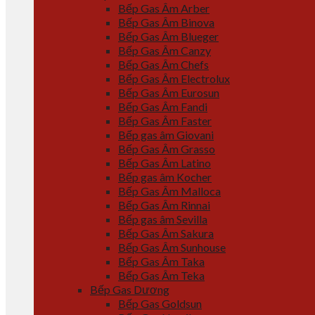
Bếp Gas Âm Arber
Bếp Gas Âm Binova
Bếp Gas Âm Blueger
Bếp Gas Âm Canzy
Bếp Gas Âm Chefs
Bếp Gas Âm Electrolux
Bếp Gas Âm Eurosun
Bếp Gas Âm Fandi
Bếp Gas Âm Faster
Bếp gas âm Giovani
Bếp Gas Âm Grasso
Bếp Gas Âm Latino
Bếp gas âm Kocher
Bếp Gas Âm Malloca
Bếp Gas Âm Rinnai
Bếp gas âm Sevilla
Bếp Gas Âm Sakura
Bếp Gas Âm Sunhouse
Bếp Gas Âm Taka
Bếp Gas Âm Teka
Bếp Gas Dương
Bếp Gas Goldsun