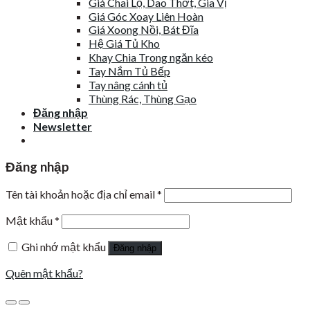
Giá Chai Lọ, Dao Thớt, Gia Vị
Giá Góc Xoay Liên Hoàn
Giá Xoong Nồi, Bát Đĩa
Hệ Giá Tủ Kho
Khay Chia Trong ngăn kéo
Tay Nắm Tủ Bếp
Tay nâng cánh tủ
Thùng Rác, Thùng Gạo
Đăng nhập
Newsletter
Đăng nhập
Tên tài khoản hoặc địa chỉ email
*
Mật khẩu
*
Ghi nhớ mật khẩu
Đăng nhập
Quên mật khẩu?