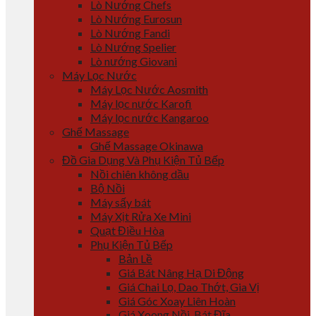
Lò Nướng Chefs
Lò Nướng Eurosun
Lò Nướng Fandi
Lò Nướng Spelier
Lò nướng Giovani
Máy Lọc Nước
Máy Lọc Nước Aosmith
Máy lọc nước Karofi
Máy lọc nước Kangaroo
Ghế Massage
Ghế Massage Okinawa
Đồ Gia Dụng Và Phụ Kiện Tủ Bếp
Nồi chiên không dầu
Bộ Nồi
Máy sấy bát
Máy Xịt Rửa Xe Mini
Quạt Điều Hòa
Phụ Kiện Tủ Bếp
Bản Lề
Giá Bát Nâng Hạ Di Động
Giá Chai Lọ, Dao Thớt, Gia Vị
Giá Góc Xoay Liên Hoàn
Giá Xoong Nồi, Bát Đĩa