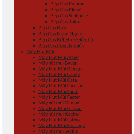
Bếp Gas Paloma
Bếp Gas Rinnai
Bếp Gas Sunhouse
Bếp Gas Taka
Bếp Gas Đơn
Bếp Gas Hồng Ngoại
Bếp Gas Kết Hợp Điện Từ
Bếp Gas Công Nghiệp
Máy Hút Mùi
Máy Hút Mùi Arber
Máy hút mùi Bauer
Máy Hút Mùi Blueger
Máy Hút Mùi Canzy
Máy Hút Mùi Cata
Máy Hút Mùi Eurosun
Máy Hút Mùi Fandi
Máy Hút Mùi Faster
Máy hút mùi Giovani
Máy Hút Mùi Grasso
Máy hút mùi Kocher
Máy Hút Mùi Latino
Máy Hút Mùi Smaragd
Máy hút mùi Sevilla