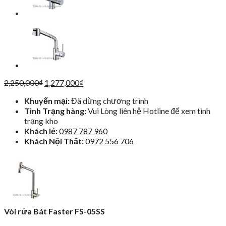
Giá
Giá
2,250,000
₫
1,277,000
₫
gốc
hiện
Khuyến mại:
Đã dừng chương trình
là:
tại
Tình Trạng hàng:
Vui Lòng liên hệ Hotline để xem tình
2,250,000₫.
là:
trạng kho
1,277,000₫.
Khách lẻ:
0987 787 960
Khách Nội Thất:
0972 556 706
Vòi rửa Bát Faster FS-05SS