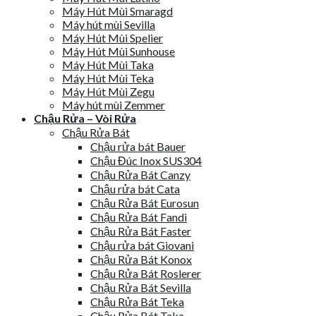
Máy Hút Mùi Smaragd
Máy hút mùi Sevilla
Máy Hút Mùi Spelier
Máy Hút Mùi Sunhouse
Máy Hút Mùi Taka
Máy Hút Mùi Teka
Máy Hút Mùi Zegu
Máy hút mùi Zemmer
Chậu Rửa – Vòi Rửa
Chậu Rửa Bát
Chậu rửa bát Bauer
Chậu Đúc Inox SUS304
Chậu Rửa Bát Canzy
Chậu rửa bát Cata
Chậu Rửa Bát Eurosun
Chậu Rửa Bát Fandi
Chậu Rửa Bát Faster
Chậu rửa bát Giovani
Chậu Rửa Bát Konox
Chậu Rửa Bát Roslerer
Chậu Rửa Bát Sevilla
Chậu Rửa Bát Teka
Chậu Rửa Bát Taka