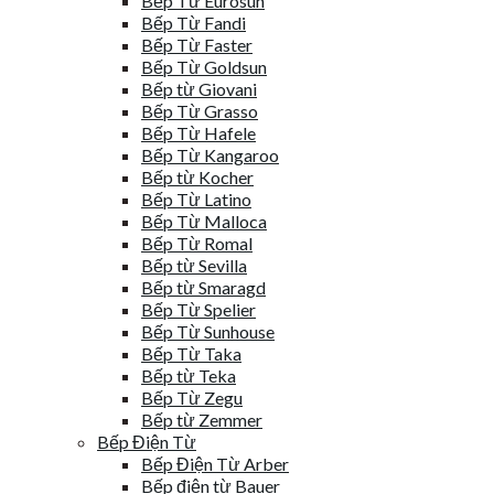
Bếp Từ Eurosun
Bếp Từ Fandi
Bếp Từ Faster
Bếp Từ Goldsun
Bếp từ Giovani
Bếp Từ Grasso
Bếp Từ Hafele
Bếp Từ Kangaroo
Bếp từ Kocher
Bếp Từ Latino
Bếp Từ Malloca
Bếp Từ Romal
Bếp từ Sevilla
Bếp từ Smaragd
Bếp Từ Spelier
Bếp Từ Sunhouse
Bếp Từ Taka
Bếp từ Teka
Bếp Từ Zegu
Bếp từ Zemmer
Bếp Điện Từ
Bếp Điện Từ Arber
Bếp điện từ Bauer