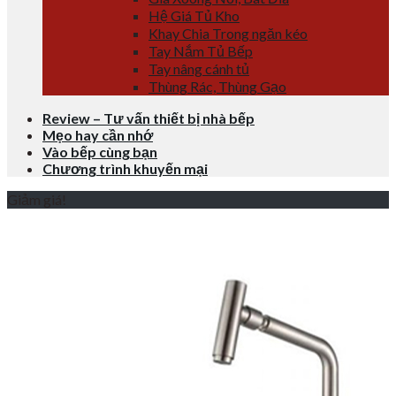
Hệ Giá Tủ Kho
Khay Chia Trong ngăn kéo
Tay Nắm Tủ Bếp
Tay nâng cánh tủ
Thùng Rác, Thùng Gạo
Review – Tư vấn thiết bị nhà bếp
Mẹo hay cần nhớ
Vào bếp cùng bạn
Chương trình khuyến mại
Giảm giá!