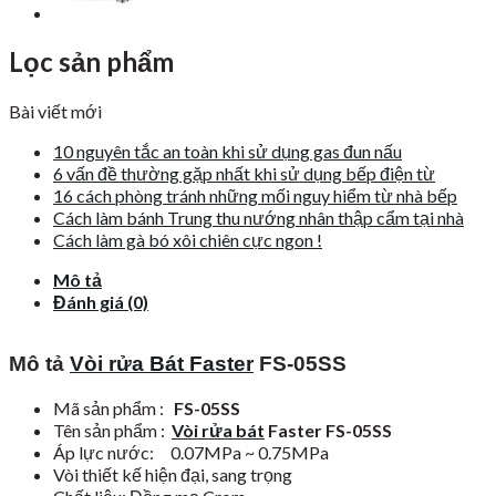
Lọc sản phẩm
Bài viết mới
10 nguyên tắc an toàn khi sử dụng gas đun nấu
6 vấn đề thường gặp nhất khi sử dụng bếp điện từ
16 cách phòng tránh những mối nguy hiểm từ nhà bếp
Cách làm bánh Trung thu nướng nhân thập cẩm tại nhà
Cách làm gà bó xôi chiên cực ngon !
Mô tả
Đánh giá (0)
Mô tả
Vòi rửa Bát Faster
FS-05SS
Mã sản phẩm :
FS-05SS
Tên sản phẩm :
Vòi rửa bát
Faster FS-05SS
Áp lực nước: 0.07MPa ~ 0.75MPa
Vòi thiết kế hiện đại, sang trọng