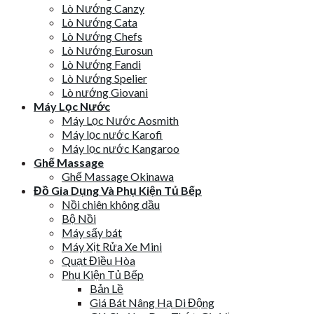
Lò Nướng Canzy
Lò Nướng Cata
Lò Nướng Chefs
Lò Nướng Eurosun
Lò Nướng Fandi
Lò Nướng Spelier
Lò nướng Giovani
Máy Lọc Nước
Máy Lọc Nước Aosmith
Máy lọc nước Karofi
Máy lọc nước Kangaroo
Ghế Massage
Ghế Massage Okinawa
Đồ Gia Dụng Và Phụ Kiện Tủ Bếp
Nồi chiên không dầu
Bộ Nồi
Máy sấy bát
Máy Xịt Rửa Xe Mini
Quạt Điều Hòa
Phụ Kiện Tủ Bếp
Bản Lề
Giá Bát Nâng Hạ Di Động