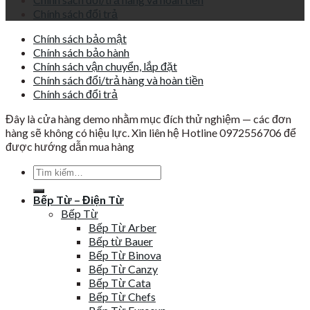
Chính sách đổi trả
Chính sách bảo mật
Chính sách bảo hành
Chính sách vận chuyển, lắp đặt
Chính sách đổi/trả hàng và hoàn tiền
Chính sách đổi trả
Đây là cửa hàng demo nhằm mục đích thử nghiệm — các đơn
hàng sẽ không có hiệu lực. Xin liên hệ Hotline 0972556706 để
được hướng dẫn mua hàng
Tìm
kiếm:
Bếp Từ – Điện Từ
Bếp Từ
Bếp Từ Arber
Bếp từ Bauer
Bếp Từ Binova
Bếp Từ Canzy
Bếp Từ Cata
Bếp Từ Chefs