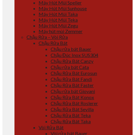
Máy Hút Mùi Spelier
Máy Hút Mùi Sunhouse
Máy Hút Mùi Taka
Máy Hút Mùi Teka
Máy Hút Mùi Zegu
Máy hút mùi Zemmer
Chậu Rửa – Vòi Rửa
Chậu Rửa Bát
Chậu rửa bát Bauer
Chậu Đúc Inox SUS304
Chậu Rửa Bát Canzy
Chậu rửa bát Cata
Chậu Rửa Bát Eurosun
Chậu Rửa Bát Fandi
Chậu Rửa Bát Faster
Chậu rửa bát Giovani
Chậu Rửa Bát Konox
Chậu Rửa Bát Roslerer
Chậu Rửa Bát Sevilla
Chậu Rửa Bát Teka
Chậu Rửa Bát Taka
Vòi Rửa Bát
Vòi rửa bát Bauer