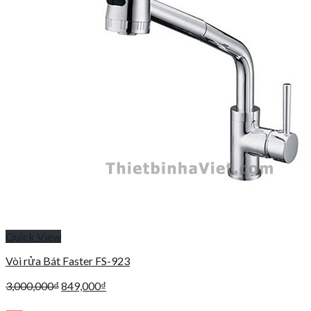
Quick View
Vòi rửa Bát Faster FS-923
Giá
Giá
3,000,000
₫
849,000
₫
gốc
hiện