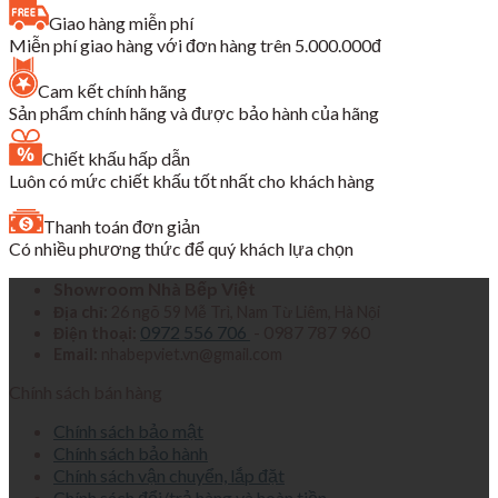
là:
tại
Giao hàng miễn phí
3,000,000₫.
là:
Miễn phí giao hàng với đơn hàng trên 5.000.000đ
849,000₫.
Cam kết chính hãng
Sản phẩm chính hãng và được bảo hành của hãng
Chiết khấu hấp dẫn
Luôn có mức chiết khấu tốt nhất cho khách hàng
Thanh toán đơn giản
Có nhiều phương thức để quý khách lựa chọn
Showroom Nhà Bếp Việt
Địa chỉ:
26 ngõ 59 Mễ Trì, Nam Từ Liêm, Hà Nội
0972 556 706
- 0987 787 960
Điện thoại:
Email:
nhabepviet.vn@gmail.com
Chính sách bán hàng
Chính sách bảo mật
Chính sách bảo hành
Chính sách vận chuyển, lắp đặt
Chính sách đổi/trả hàng và hoàn tiền