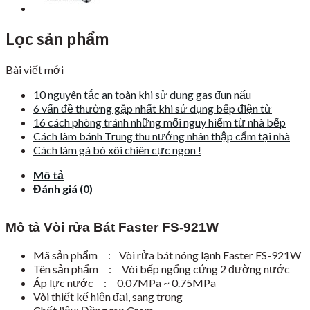
Lọc sản phẩm
Bài viết mới
10 nguyên tắc an toàn khi sử dụng gas đun nấu
6 vấn đề thường gặp nhất khi sử dụng bếp điện từ
16 cách phòng tránh những mối nguy hiểm từ nhà bếp
Cách làm bánh Trung thu nướng nhân thập cẩm tại nhà
Cách làm gà bó xôi chiên cực ngon !
Mô tả
Đánh giá (0)
Mô tả Vòi rửa Bát Faster FS-921W
Mã sản phẩm : Vòi rửa bát nóng lạnh Faster FS-921W
Tên sản phẩm : Vòi bếp ngổng cứng 2 đường nước
Áp lực nước : 0.07MPa ~ 0.75MPa
Vòi thiết kế hiện đại, sang trọng