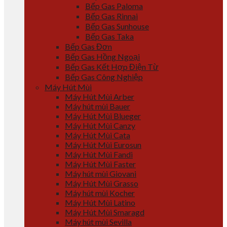
Bếp Gas Paloma
Bếp Gas Rinnai
Bếp Gas Sunhouse
Bếp Gas Taka
Bếp Gas Đơn
Bếp Gas Hồng Ngoại
Bếp Gas Kết Hợp Điện Từ
Bếp Gas Công Nghiệp
Máy Hút Mùi
Máy Hút Mùi Arber
Máy hút mùi Bauer
Máy Hút Mùi Blueger
Máy Hút Mùi Canzy
Máy Hút Mùi Cata
Máy Hút Mùi Eurosun
Máy Hút Mùi Fandi
Máy Hút Mùi Faster
Máy hút mùi Giovani
Máy Hút Mùi Grasso
Máy hút mùi Kocher
Máy Hút Mùi Latino
Máy Hút Mùi Smaragd
Máy hút mùi Sevilla