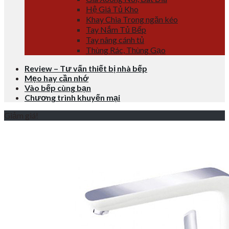
Hệ Giá Tủ Kho
Khay Chia Trong ngăn kéo
Tay Nắm Tủ Bếp
Tay nâng cánh tủ
Thùng Rác, Thùng Gạo
Review – Tư vấn thiết bị nhà bếp
Mẹo hay cần nhớ
Vào bếp cùng bạn
Chương trình khuyến mại
Giảm giá!