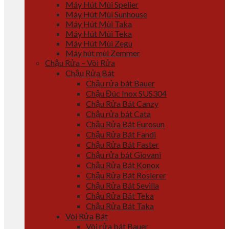
Máy Hút Mùi Spelier
Máy Hút Mùi Sunhouse
Máy Hút Mùi Taka
Máy Hút Mùi Teka
Máy Hút Mùi Zegu
Máy hút mùi Zemmer
Chậu Rửa – Vòi Rửa
Chậu Rửa Bát
Chậu rửa bát Bauer
Chậu Đúc Inox SUS304
Chậu Rửa Bát Canzy
Chậu rửa bát Cata
Chậu Rửa Bát Eurosun
Chậu Rửa Bát Fandi
Chậu Rửa Bát Faster
Chậu rửa bát Giovani
Chậu Rửa Bát Konox
Chậu Rửa Bát Roslerer
Chậu Rửa Bát Sevilla
Chậu Rửa Bát Teka
Chậu Rửa Bát Taka
Vòi Rửa Bát
Vòi rửa bát Bauer