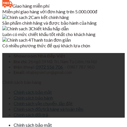
là:
tại
Giao hàng miễn phí
2,250,000₫.
là:
Miễn phí giao hàng với đơn hàng trên 5.000.000đ
1,277,000₫.
Cam kết chính hãng
Sản phẩm chính hãng và được bảo hành của hãng
Chiết khấu hấp dẫn
Luôn có mức chiết khấu tốt nhất cho khách hàng
Thanh toán đơn giản
Có nhiều phương thức để quý khách lựa chọn
Showroom Nhà Bếp Việt
Địa chỉ:
26 ngõ 59 Mễ Trì, Nam Từ Liêm, Hà Nội
0972 556 706
- 0987 787 960
Điện thoại:
Email:
nhabepviet.vn@gmail.com
Chính sách bán hàng
Chính sách bảo mật
Chính sách bảo hành
Chính sách vận chuyển, lắp đặt
Chính sách đổi/trả hàng và hoàn tiền
Chính sách đổi trả
Chính sách bảo mật