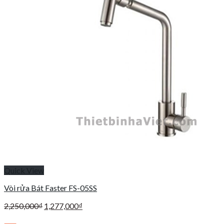
Quick View
Vòi rửa Bát Faster FS-05SS
Giá
Giá
2,250,000
₫
1,277,000
₫
gốc
hiện