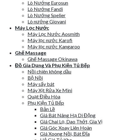
Lò Nướng Eurosun
Lò Nướng Fandi
Lò Nướng Spelier
Lò nướng Giovani
Máy Lọc Nước
Máy Lọc Nước Aosmith
Máy lọc nước Karofi
Máy lọc nước Kangaroo
Ghế Massage
Ghế Massage Okinawa
Đồ Gia Dụng Và Phụ Kiện Tủ Bếp
Nồi chiên không dầu
Bộ Nồi
Máy sấy bát
Máy Xịt Rửa Xe Mini
Quạt Điều Hòa
Phụ Kiện Tủ Bếp
Bản Lề
Giá Bát Nâng Hạ Di Động
Giá Chai Lọ, Dao Thớt, Gia Vị
Giá Góc Xoay Liên Hoàn
Giá Xoong Nồi, Bát Đĩa
Hệ Giá Tủ Kho