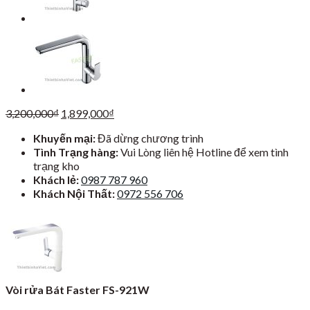
Giá
Giá
3,200,000
₫
1,899,000
₫
gốc
hiện
Khuyến mại:
Đã dừng chương trình
là:
tại
Tình Trạng hàng:
Vui Lòng liên hệ Hotline để xem tình
3,200,000₫.
là:
trạng kho
1,899,000₫.
Khách lẻ:
0987 787 960
Khách Nội Thất:
0972 556 706
Vòi rửa Bát Faster FS-921W