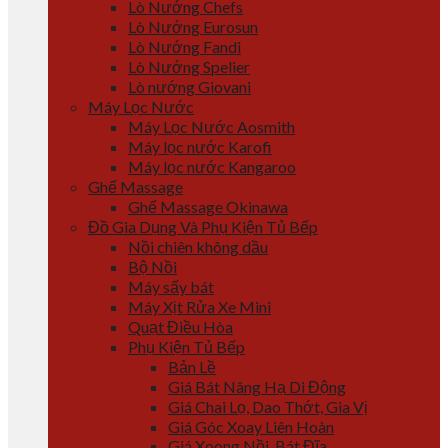
Lò Nướng Chefs
Lò Nướng Eurosun
Lò Nướng Fandi
Lò Nướng Spelier
Lò nướng Giovani
Máy Lọc Nước
Máy Lọc Nước Aosmith
Máy lọc nước Karofi
Máy lọc nước Kangaroo
Ghế Massage
Ghế Massage Okinawa
Đồ Gia Dụng Và Phụ Kiện Tủ Bếp
Nồi chiên không dầu
Bộ Nồi
Máy sấy bát
Máy Xịt Rửa Xe Mini
Quạt Điều Hòa
Phụ Kiện Tủ Bếp
Bản Lề
Giá Bát Nâng Hạ Di Động
Giá Chai Lọ, Dao Thớt, Gia Vị
Giá Góc Xoay Liên Hoàn
Giá Xoong Nồi, Bát Đĩa