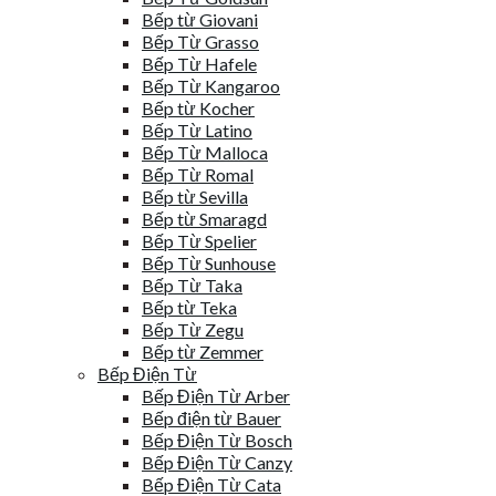
Bếp từ Giovani
Bếp Từ Grasso
Bếp Từ Hafele
Bếp Từ Kangaroo
Bếp từ Kocher
Bếp Từ Latino
Bếp Từ Malloca
Bếp Từ Romal
Bếp từ Sevilla
Bếp từ Smaragd
Bếp Từ Spelier
Bếp Từ Sunhouse
Bếp Từ Taka
Bếp từ Teka
Bếp Từ Zegu
Bếp từ Zemmer
Bếp Điện Từ
Bếp Điện Từ Arber
Bếp điện từ Bauer
Bếp Điện Từ Bosch
Bếp Điện Từ Canzy
Bếp Điện Từ Cata