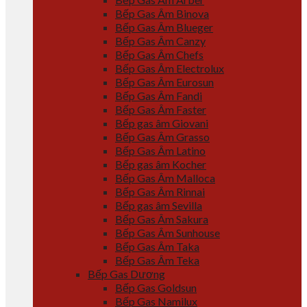
Bếp Gas Âm Binova
Bếp Gas Âm Blueger
Bếp Gas Âm Canzy
Bếp Gas Âm Chefs
Bếp Gas Âm Electrolux
Bếp Gas Âm Eurosun
Bếp Gas Âm Fandi
Bếp Gas Âm Faster
Bếp gas âm Giovani
Bếp Gas Âm Grasso
Bếp Gas Âm Latino
Bếp gas âm Kocher
Bếp Gas Âm Malloca
Bếp Gas Âm Rinnai
Bếp gas âm Sevilla
Bếp Gas Âm Sakura
Bếp Gas Âm Sunhouse
Bếp Gas Âm Taka
Bếp Gas Âm Teka
Bếp Gas Dương
Bếp Gas Goldsun
Bếp Gas Namilux