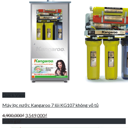
Quick View
Máy lọc nước Kangaroo 7 lõi KG107 không vỏ tủ
Giá
Giá
4,900,000
₫
3,549,000
₫
gốc
hiện
Giảm giá!
là:
tại