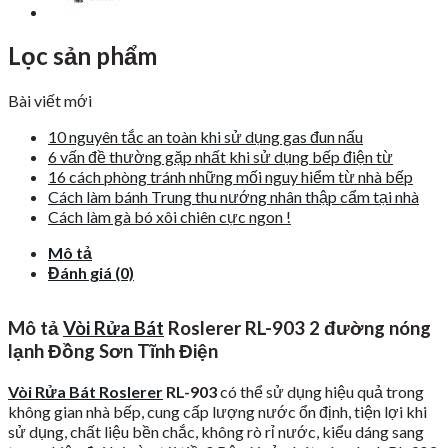
Lọc sản phẩm
Bài viết mới
10 nguyên tắc an toàn khi sử dụng gas đun nấu
6 vấn đề thường gặp nhất khi sử dụng bếp điện từ
16 cách phòng tránh những mối nguy hiểm từ nhà bếp
Cách làm bánh Trung thu nướng nhân thập cẩm tại nhà
Cách làm gà bó xôi chiên cực ngon !
Mô tả
Đánh giá (0)
Mô tả
Vòi Rửa Bát
Roslerer RL-903 2 đường nóng
lạnh Đồng Sơn Tĩnh Điện
Vòi Rửa Bát Roslerer
RL-903
có thể sử dụng hiệu quả trong
không gian nhà bếp, cung cấp lượng nước ổn định, tiện lợi khi
sử dụng, chất liệu bền chắc, không rò rỉ nước, kiểu dáng sang