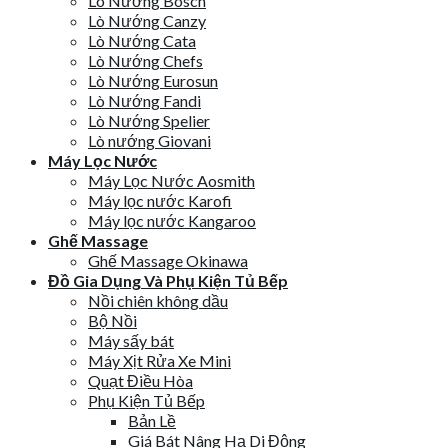
Lò Nướng Bosch
Lò Nướng Canzy
Lò Nướng Cata
Lò Nướng Chefs
Lò Nướng Eurosun
Lò Nướng Fandi
Lò Nướng Spelier
Lò nướng Giovani
Máy Lọc Nước
Máy Lọc Nước Aosmith
Máy lọc nước Karofi
Máy lọc nước Kangaroo
Ghế Massage
Ghế Massage Okinawa
Đồ Gia Dụng Và Phụ Kiện Tủ Bếp
Nồi chiên không dầu
Bộ Nồi
Máy sấy bát
Máy Xịt Rửa Xe Mini
Quạt Điều Hòa
Phụ Kiện Tủ Bếp
Bản Lề
Giá Bát Nâng Hạ Di Động