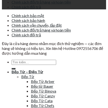
Chính sách đổi/trả hàng và hoàn tiền
Chính sách đổi trả
Chính sách bảo mật
Chính sách bảo hành
Chính sách vận chuyển, lắp đặt
Chính sách đổi/trả hàng và hoàn tiền
Chính sách đổi trả
Đây là cửa hàng demo nhằm mục đích thử nghiệm — các đơn
hàng sẽ không có hiệu lực. Xin liên hệ Hotline 0972556706 để
được hướng dẫn mua hàng
Tìm
kiếm:
Bếp Từ – Điện Từ
Bếp Từ
Bếp Từ Arber
Bếp từ Bauer
Bếp Từ Binova
Bếp Từ Canzy
Bếp Từ Cata
Bếp Từ Chefs