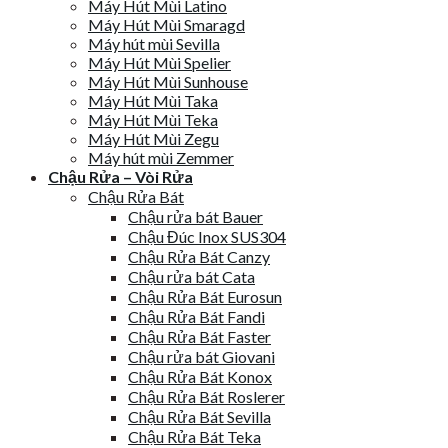
Máy Hút Mùi Latino
Máy Hút Mùi Smaragd
Máy hút mùi Sevilla
Máy Hút Mùi Spelier
Máy Hút Mùi Sunhouse
Máy Hút Mùi Taka
Máy Hút Mùi Teka
Máy Hút Mùi Zegu
Máy hút mùi Zemmer
Chậu Rửa – Vòi Rửa
Chậu Rửa Bát
Chậu rửa bát Bauer
Chậu Đúc Inox SUS304
Chậu Rửa Bát Canzy
Chậu rửa bát Cata
Chậu Rửa Bát Eurosun
Chậu Rửa Bát Fandi
Chậu Rửa Bát Faster
Chậu rửa bát Giovani
Chậu Rửa Bát Konox
Chậu Rửa Bát Roslerer
Chậu Rửa Bát Sevilla
Chậu Rửa Bát Teka