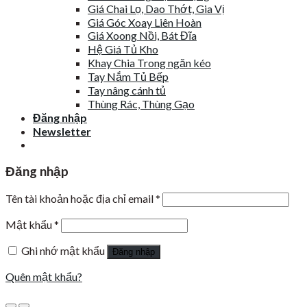
Giá Chai Lọ, Dao Thớt, Gia Vị
Giá Góc Xoay Liên Hoàn
Giá Xoong Nồi, Bát Đĩa
Hệ Giá Tủ Kho
Khay Chia Trong ngăn kéo
Tay Nắm Tủ Bếp
Tay nâng cánh tủ
Thùng Rác, Thùng Gạo
Đăng nhập
Newsletter
Đăng nhập
Tên tài khoản hoặc địa chỉ email
*
Mật khẩu
*
Ghi nhớ mật khẩu
Đăng nhập
Quên mật khẩu?