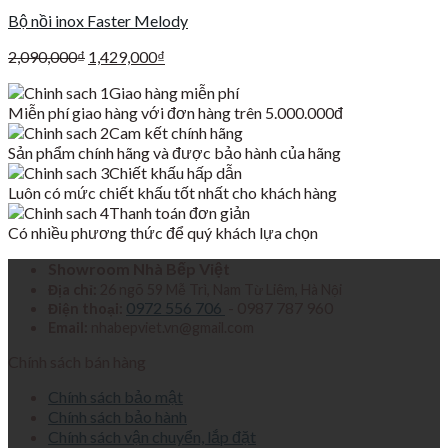
Bộ nồi inox Faster Melody
Giá
Giá
2,090,000
₫
1,429,000
₫
gốc
hiện
Giao hàng miễn phí
là:
tại
Miễn phí giao hàng với đơn hàng trên 5.000.000đ
2,090,000₫.
là:
Cam kết chính hãng
1,429,000₫.
Sản phẩm chính hãng và được bảo hành của hãng
Chiết khấu hấp dẫn
Luôn có mức chiết khấu tốt nhất cho khách hàng
Thanh toán đơn giản
Có nhiều phương thức để quý khách lựa chọn
Showroom Nhà Bếp Việt
Địa chỉ:
26 ngõ 59 Mễ Trì, Nam Từ Liêm, Hà Nội
0972 556 706
- 0987 787 960
Điện thoại:
Email:
nhabepviet.vn@gmail.com
Chính sách bán hàng
Chính sách bảo mật
Chính sách bảo hành
Chính sách vận chuyển, lắp đặt