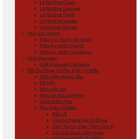
Lò Nướng Chefs
Lò Nướng Eurosun
Lò Nướng Fandi
Lò Nướng Spelier
Lò nướng Giovani
Máy Lọc Nước
Máy Lọc Nước Aosmith
Máy lọc nước Karofi
Máy lọc nước Kangaroo
Ghế Massage
Ghế Massage Okinawa
Đồ Gia Dụng Và Phụ Kiện Tủ Bếp
Nồi chiên không dầu
Bộ Nồi
Máy sấy bát
Máy Xịt Rửa Xe Mini
Quạt Điều Hòa
Phụ Kiện Tủ Bếp
Bản Lề
Giá Bát Nâng Hạ Di Động
Giá Chai Lọ, Dao Thớt, Gia Vị
Giá Góc Xoay Liên Hoàn
Giá Xoong Nồi, Bát Đĩa