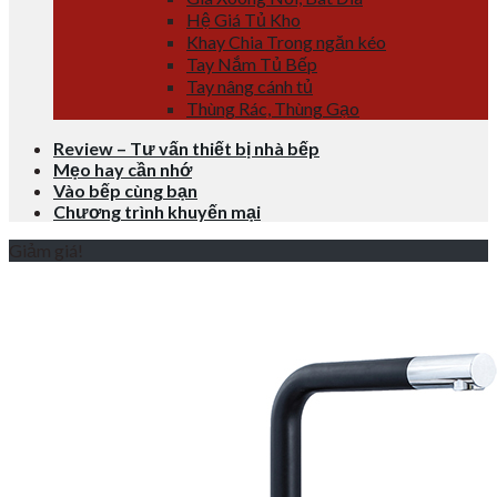
Hệ Giá Tủ Kho
Khay Chia Trong ngăn kéo
Tay Nắm Tủ Bếp
Tay nâng cánh tủ
Thùng Rác, Thùng Gạo
Review – Tư vấn thiết bị nhà bếp
Mẹo hay cần nhớ
Vào bếp cùng bạn
Chương trình khuyến mại
Giảm giá!