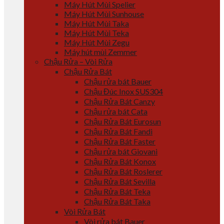
Máy Hút Mùi Spelier
Máy Hút Mùi Sunhouse
Máy Hút Mùi Taka
Máy Hút Mùi Teka
Máy Hút Mùi Zegu
Máy hút mùi Zemmer
Chậu Rửa – Vòi Rửa
Chậu Rửa Bát
Chậu rửa bát Bauer
Chậu Đúc Inox SUS304
Chậu Rửa Bát Canzy
Chậu rửa bát Cata
Chậu Rửa Bát Eurosun
Chậu Rửa Bát Fandi
Chậu Rửa Bát Faster
Chậu rửa bát Giovani
Chậu Rửa Bát Konox
Chậu Rửa Bát Roslerer
Chậu Rửa Bát Sevilla
Chậu Rửa Bát Teka
Chậu Rửa Bát Taka
Vòi Rửa Bát
Vòi rửa bát Bauer