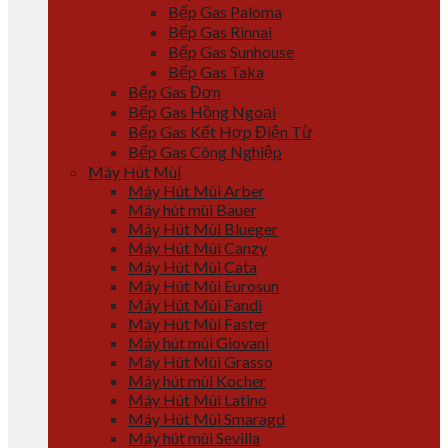
Bếp Gas Paloma
Bếp Gas Rinnai
Bếp Gas Sunhouse
Bếp Gas Taka
Bếp Gas Đơn
Bếp Gas Hồng Ngoại
Bếp Gas Kết Hợp Điện Từ
Bếp Gas Công Nghiệp
Máy Hút Mùi
Máy Hút Mùi Arber
Máy hút mùi Bauer
Máy Hút Mùi Blueger
Máy Hút Mùi Canzy
Máy Hút Mùi Cata
Máy Hút Mùi Eurosun
Máy Hút Mùi Fandi
Máy Hút Mùi Faster
Máy hút mùi Giovani
Máy Hút Mùi Grasso
Máy hút mùi Kocher
Máy Hút Mùi Latino
Máy Hút Mùi Smaragd
Máy hút mùi Sevilla