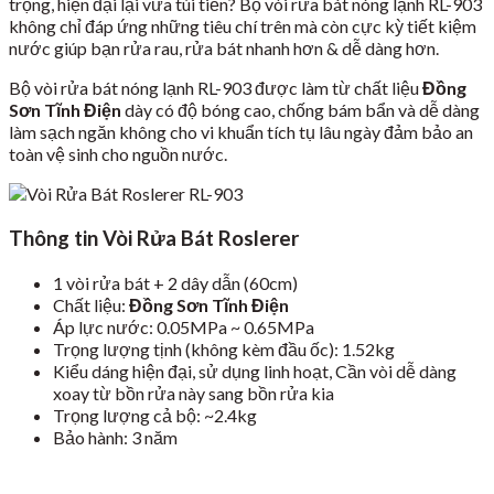
trọng, hiện đại lại vừa túi tiền? Bộ vòi rửa bát nóng lạnh RL-903
không chỉ đáp ứng những tiêu chí trên mà còn cực kỳ tiết kiệm
nước giúp bạn rửa rau, rửa bát nhanh hơn & dễ dàng hơn.
Bộ vòi rửa bát nóng lạnh RL-903 được làm từ chất liệu
Đồng
Sơn Tĩnh Điện
dày có độ bóng cao, chống bám bẩn và dễ dàng
làm sạch ngăn không cho vi khuẩn tích tụ lâu ngày đảm bảo an
toàn vệ sinh cho nguồn nước.
Thông tin Vòi Rửa Bát Roslerer
1 vòi rửa bát + 2 dây dẫn (60cm)
Chất liệu:
Đồng Sơn Tĩnh Điện
Áp lực nước: 0.05MPa ~ 0.65MPa
Trọng lượng tịnh (không kèm đầu ốc): 1.52kg
Kiểu dáng hiện đại, sử dụng linh hoạt, Cần vòi dễ dàng
xoay từ bồn rửa này sang bồn rửa kia
Trọng lượng cả bộ: ~2.4kg
Bảo hành: 3 năm