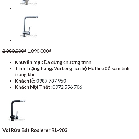
Giá
Giá
2,880,000
₫
1,890,000
₫
gốc
hiện
Khuyến mại:
Đã dừng chương trình
là:
tại
Tình Trạng hàng:
Vui Lòng liên hệ Hotline để xem tình
2,880,000₫.
là:
trạng kho
1,890,000₫.
Khách lẻ:
0987 787 960
Khách Nội Thất:
0972 556 706
Vòi Rửa Bát Roslerer RL-903