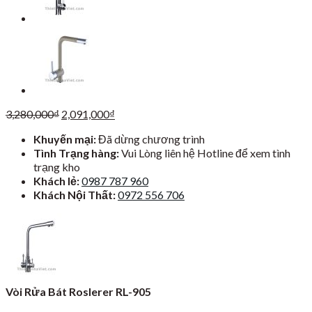
Giá
Giá
3,280,000
₫
2,091,000
₫
gốc
hiện
Khuyến mại:
Đã dừng chương trình
là:
tại
Tình Trạng hàng:
Vui Lòng liên hệ Hotline để xem tình
3,280,000₫.
là:
trạng kho
2,091,000₫.
Khách lẻ:
0987 787 960
Khách Nội Thất:
0972 556 706
Vòi Rửa Bát Roslerer RL-905