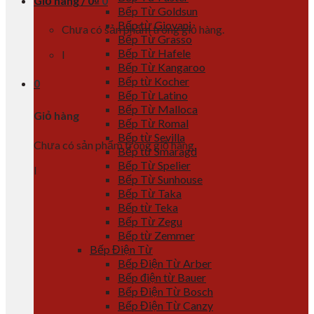
Giỏ hàng /
0
₫
0
Bếp Từ Goldsun
Bếp từ Giovani
Chưa có sản phẩm trong giỏ hàng.
Bếp Từ Grasso
Bếp Từ Hafele
l
Bếp Từ Kangaroo
Bếp từ Kocher
0
Bếp Từ Latino
Bếp Từ Malloca
Giỏ hàng
Bếp Từ Romal
Bếp từ Sevilla
Chưa có sản phẩm trong giỏ hàng.
Bếp từ Smaragd
Bếp Từ Spelier
l
Bếp Từ Sunhouse
Bếp Từ Taka
Bếp từ Teka
Bếp Từ Zegu
Bếp từ Zemmer
Bếp Điện Từ
Bếp Điện Từ Arber
Bếp điện từ Bauer
Bếp Điện Từ Bosch
Bếp Điện Từ Canzy