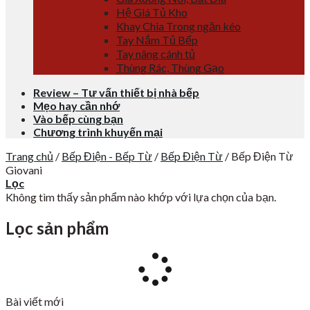
Hệ Giá Tủ Kho
Khay Chia Trong ngăn kéo
Tay Nắm Tủ Bếp
Tay nâng cánh tủ
Thùng Rác, Thùng Gạo
Review – Tư vấn thiết bị nhà bếp
Mẹo hay cần nhớ
Vào bếp cùng bạn
Chương trình khuyến mại
Trang chủ
/
Bếp Điện - Bếp Từ
/
Bếp Điện Từ
/
Bếp Điện Từ
Giovani
Lọc
Không tìm thấy sản phẩm nào khớp với lựa chọn của bạn.
Lọc sản phẩm
Bài viết mới