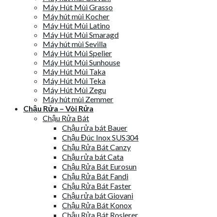
Máy Hút Mùi Grasso
Máy hút mùi Kocher
Máy Hút Mùi Latino
Máy Hút Mùi Smaragd
Máy hút mùi Sevilla
Máy Hút Mùi Spelier
Máy Hút Mùi Sunhouse
Máy Hút Mùi Taka
Máy Hút Mùi Teka
Máy Hút Mùi Zegu
Máy hút mùi Zemmer
Chậu Rửa – Vòi Rửa
Chậu Rửa Bát
Chậu rửa bát Bauer
Chậu Đúc Inox SUS304
Chậu Rửa Bát Canzy
Chậu rửa bát Cata
Chậu Rửa Bát Eurosun
Chậu Rửa Bát Fandi
Chậu Rửa Bát Faster
Chậu rửa bát Giovani
Chậu Rửa Bát Konox
Chậu Rửa Bát Roslerer