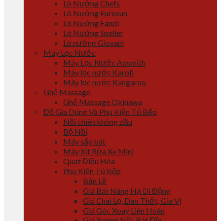
Lò Nướng Chefs
Lò Nướng Eurosun
Lò Nướng Fandi
Lò Nướng Spelier
Lò nướng Giovani
Máy Lọc Nước
Máy Lọc Nước Aosmith
Máy lọc nước Karofi
Máy lọc nước Kangaroo
Ghế Massage
Ghế Massage Okinawa
Đồ Gia Dụng Và Phụ Kiện Tủ Bếp
Nồi chiên không dầu
Bộ Nồi
Máy sấy bát
Máy Xịt Rửa Xe Mini
Quạt Điều Hòa
Phụ Kiện Tủ Bếp
Bản Lề
Giá Bát Nâng Hạ Di Động
Giá Chai Lọ, Dao Thớt, Gia Vị
Giá Góc Xoay Liên Hoàn
Giá Xoong Nồi, Bát Đĩa