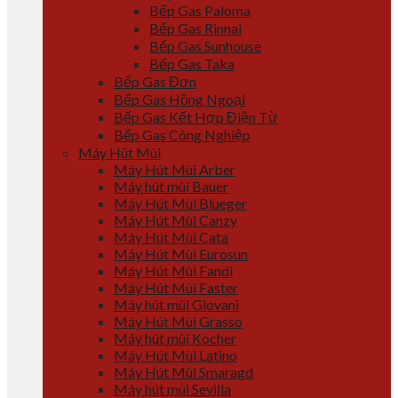
Bếp Gas Paloma
Bếp Gas Rinnai
Bếp Gas Sunhouse
Bếp Gas Taka
Bếp Gas Đơn
Bếp Gas Hồng Ngoại
Bếp Gas Kết Hợp Điện Từ
Bếp Gas Công Nghiệp
Máy Hút Mùi
Máy Hút Mùi Arber
Máy hút mùi Bauer
Máy Hút Mùi Blueger
Máy Hút Mùi Canzy
Máy Hút Mùi Cata
Máy Hút Mùi Eurosun
Máy Hút Mùi Fandi
Máy Hút Mùi Faster
Máy hút mùi Giovani
Máy Hút Mùi Grasso
Máy hút mùi Kocher
Máy Hút Mùi Latino
Máy Hút Mùi Smaragd
Máy hút mùi Sevilla