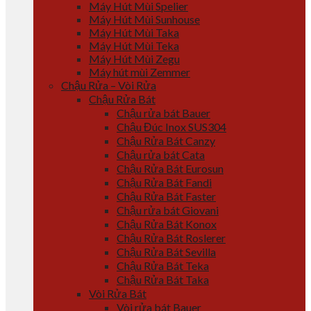
Máy Hút Mùi Spelier
Máy Hút Mùi Sunhouse
Máy Hút Mùi Taka
Máy Hút Mùi Teka
Máy Hút Mùi Zegu
Máy hút mùi Zemmer
Chậu Rửa – Vòi Rửa
Chậu Rửa Bát
Chậu rửa bát Bauer
Chậu Đúc Inox SUS304
Chậu Rửa Bát Canzy
Chậu rửa bát Cata
Chậu Rửa Bát Eurosun
Chậu Rửa Bát Fandi
Chậu Rửa Bát Faster
Chậu rửa bát Giovani
Chậu Rửa Bát Konox
Chậu Rửa Bát Roslerer
Chậu Rửa Bát Sevilla
Chậu Rửa Bát Teka
Chậu Rửa Bát Taka
Vòi Rửa Bát
Vòi rửa bát Bauer