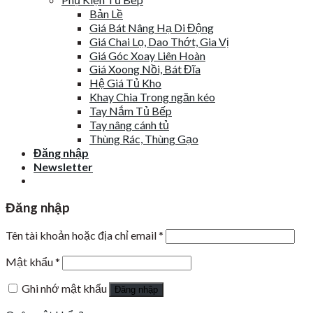
Bản Lề
Giá Bát Nâng Hạ Di Động
Giá Chai Lọ, Dao Thớt, Gia Vị
Giá Góc Xoay Liên Hoàn
Giá Xoong Nồi, Bát Đĩa
Hệ Giá Tủ Kho
Khay Chia Trong ngăn kéo
Tay Nắm Tủ Bếp
Tay nâng cánh tủ
Thùng Rác, Thùng Gạo
Đăng nhập
Newsletter
Đăng nhập
Tên tài khoản hoặc địa chỉ email
*
Mật khẩu
*
Ghi nhớ mật khẩu
Đăng nhập