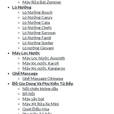
Máy Rửa Bát Zemmer
Lò Nướng
Lò Nướng Bosch
Lò Nướng Canzy
Lò Nướng Cata
Lò Nướng Chefs
Lò Nướng Eurosun
Lò Nướng Fandi
Lò Nướng Spelier
Lò nướng Giovani
Máy Lọc Nước
Máy Lọc Nước Aosmith
Máy lọc nước Karofi
Máy lọc nước Kangaroo
Ghế Massage
Ghế Massage Okinawa
Đồ Gia Dụng Và Phụ Kiện Tủ Bếp
Nồi chiên không dầu
Bộ Nồi
Máy sấy bát
Máy Xịt Rửa Xe Mini
Quạt Điều Hòa
Phụ Kiện Tủ Bếp