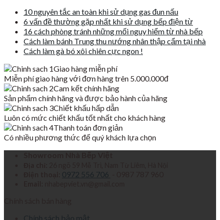
10 nguyên tắc an toàn khi sử dụng gas đun nấu
6 vấn đề thường gặp nhất khi sử dụng bếp điện từ
16 cách phòng tránh những mối nguy hiểm từ nhà bếp
Cách làm bánh Trung thu nướng nhân thập cẩm tại nhà
Cách làm gà bó xôi chiên cực ngon !
Giao hàng miễn phí
Miễn phí giao hàng với đơn hàng trên 5.000.000đ
Cam kết chính hãng
Sản phẩm chính hãng và được bảo hành của hãng
Chiết khấu hấp dẫn
Luôn có mức chiết khấu tốt nhất cho khách hàng
Thanh toán đơn giản
Có nhiều phương thức để quý khách lựa chọn
Showroom Nhà Bếp Việt
Địa chỉ:
26 ngõ 59 Mễ Trì, Nam Từ Liêm, Hà Nội
0972 556 706
- 0987 787 960
Điện thoại:
Email:
nhabepviet.vn@gmail.com
Chính sách bán hàng
Chính sách bảo mật