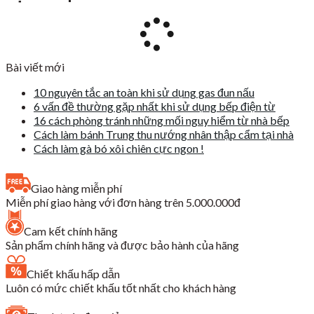
13,900,000₫.
là:
7,600,000₫.
Bài viết mới
10 nguyên tắc an toàn khi sử dụng gas đun nấu
6 vấn đề thường gặp nhất khi sử dụng bếp điện từ
16 cách phòng tránh những mối nguy hiểm từ nhà bếp
Cách làm bánh Trung thu nướng nhân thập cẩm tại nhà
Cách làm gà bó xôi chiên cực ngon !
Giao hàng miễn phí
Miễn phí giao hàng với đơn hàng trên 5.000.000đ
Cam kết chính hãng
Sản phẩm chính hãng và được bảo hành của hãng
Chiết khấu hấp dẫn
Luôn có mức chiết khấu tốt nhất cho khách hàng