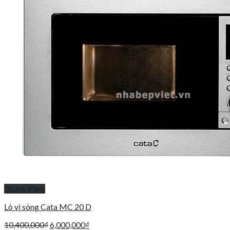
Quick View
Lò vi sóng Cata MC 20 D
Giá
Giá
10,400,000
₫
6,000,000
₫