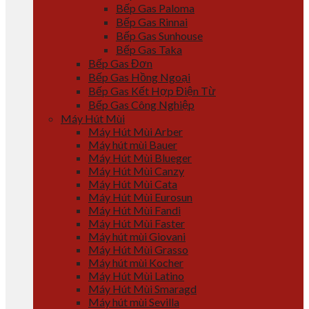
Bếp Gas Paloma
Bếp Gas Rinnai
Bếp Gas Sunhouse
Bếp Gas Taka
Bếp Gas Đơn
Bếp Gas Hồng Ngoại
Bếp Gas Kết Hợp Điện Từ
Bếp Gas Công Nghiệp
Máy Hút Mùi
Máy Hút Mùi Arber
Máy hút mùi Bauer
Máy Hút Mùi Blueger
Máy Hút Mùi Canzy
Máy Hút Mùi Cata
Máy Hút Mùi Eurosun
Máy Hút Mùi Fandi
Máy Hút Mùi Faster
Máy hút mùi Giovani
Máy Hút Mùi Grasso
Máy hút mùi Kocher
Máy Hút Mùi Latino
Máy Hút Mùi Smaragd
Máy hút mùi Sevilla