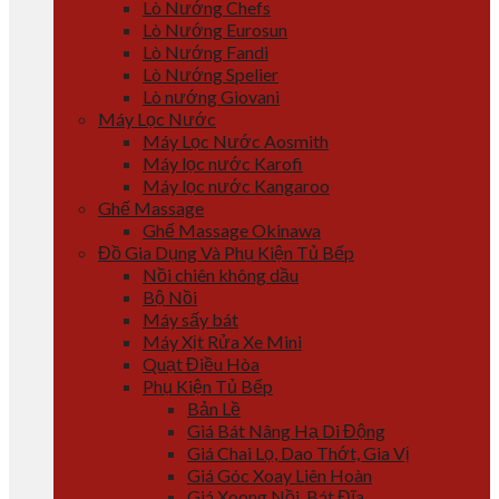
Lò Nướng Chefs
Lò Nướng Eurosun
Lò Nướng Fandi
Lò Nướng Spelier
Lò nướng Giovani
Máy Lọc Nước
Máy Lọc Nước Aosmith
Máy lọc nước Karofi
Máy lọc nước Kangaroo
Ghế Massage
Ghế Massage Okinawa
Đồ Gia Dụng Và Phụ Kiện Tủ Bếp
Nồi chiên không dầu
Bộ Nồi
Máy sấy bát
Máy Xịt Rửa Xe Mini
Quạt Điều Hòa
Phụ Kiện Tủ Bếp
Bản Lề
Giá Bát Nâng Hạ Di Động
Giá Chai Lọ, Dao Thớt, Gia Vị
Giá Góc Xoay Liên Hoàn
Giá Xoong Nồi, Bát Đĩa