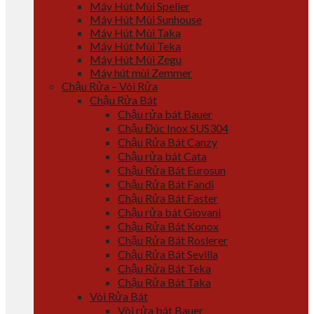
Máy Hút Mùi Spelier
Máy Hút Mùi Sunhouse
Máy Hút Mùi Taka
Máy Hút Mùi Teka
Máy Hút Mùi Zegu
Máy hút mùi Zemmer
Chậu Rửa – Vòi Rửa
Chậu Rửa Bát
Chậu rửa bát Bauer
Chậu Đúc Inox SUS304
Chậu Rửa Bát Canzy
Chậu rửa bát Cata
Chậu Rửa Bát Eurosun
Chậu Rửa Bát Fandi
Chậu Rửa Bát Faster
Chậu rửa bát Giovani
Chậu Rửa Bát Konox
Chậu Rửa Bát Roslerer
Chậu Rửa Bát Sevilla
Chậu Rửa Bát Teka
Chậu Rửa Bát Taka
Vòi Rửa Bát
Vòi rửa bát Bauer