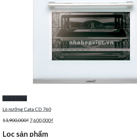
Quick View
Lò nướng Cata CD 760
Giá
Giá
13,900,000
₫
7,600,000
₫
gốc
hiện
là:
tại
Lọc sản phẩm