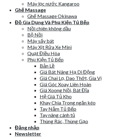
Máy lọc nước Kangaroo
Ghế Massage
Ghế Massage Okinawa
Đồ Gia Dụng Và Phụ Kiện Tủ Bếp
Nồi chiên không dầu
Bộ Nồi
Máy sấy bát
Máy Xịt Rửa Xe Mini
Quạt Điều Hòa
Phụ Kiện Tủ Bếp
Bản Lề
Giá Bát Nâng Hạ Di Động
Giá Chai Lọ, Dao Thớt, Gia Vị
Giá Góc Xoay Liên Hoàn
Giá Xoong Nồi, Bát Đĩa
Hệ Giá Tủ Kho
Khay Chia Trong ngăn kéo
Tay Nắm Tủ Bếp
Tay nâng cánh tủ
Thùng Rác, Thùng Gạo
Đăng nhập
Newsletter