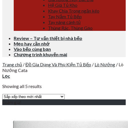
Hệ Giá Tủ Kho
Khay Chia Trong ngăn kéo
Tay Nắm Tủ Bếp
Tay nâng cánh tủ
Thùng Rác, Thùng Gạo
Review – Tư vấn thiết bị nhà bếp
Mẹo hay cần nhớ
Vào bếp cùng bạn
Chương trình khuyến mại
Trang chủ
/
Đồ Gia Dụng Và Phụ Kiện Tủ Bếp
/
Lò Nướng
/
Lò
Nướng Cata
Lọc
Showing all 5 results
Giảm giá!