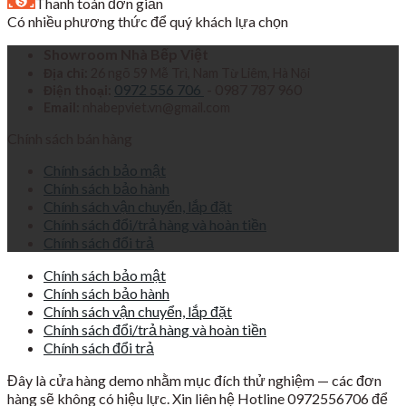
Thanh toán đơn giản
Có nhiều phương thức để quý khách lựa chọn
Showroom Nhà Bếp Việt
Địa chỉ:
26 ngõ 59 Mễ Trì, Nam Từ Liêm, Hà Nội
0972 556 706
- 0987 787 960
Điện thoại:
Email:
nhabepviet.vn@gmail.com
Chính sách bán hàng
Chính sách bảo mật
Chính sách bảo hành
Chính sách vận chuyển, lắp đặt
Chính sách đổi/trả hàng và hoàn tiền
Chính sách đổi trả
Chính sách bảo mật
Chính sách bảo hành
Chính sách vận chuyển, lắp đặt
Chính sách đổi/trả hàng và hoàn tiền
Chính sách đổi trả
Đây là cửa hàng demo nhằm mục đích thử nghiệm — các đơn
hàng sẽ không có hiệu lực. Xin liên hệ Hotline 0972556706 để