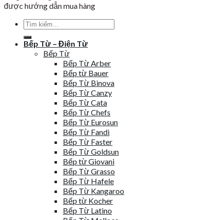
được hướng dẫn mua hàng
Tìm
kiếm:
Bếp Từ – Điện Từ
Bếp Từ
Bếp Từ Arber
Bếp từ Bauer
Bếp Từ Binova
Bếp Từ Canzy
Bếp Từ Cata
Bếp Từ Chefs
Bếp Từ Eurosun
Bếp Từ Fandi
Bếp Từ Faster
Bếp Từ Goldsun
Bếp từ Giovani
Bếp Từ Grasso
Bếp Từ Hafele
Bếp Từ Kangaroo
Bếp từ Kocher
Bếp Từ Latino