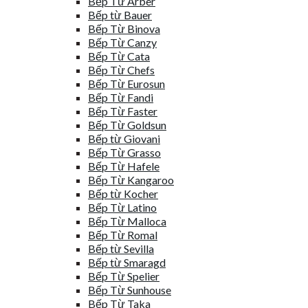
Bếp Từ Arber
Bếp từ Bauer
Bếp Từ Binova
Bếp Từ Canzy
Bếp Từ Cata
Bếp Từ Chefs
Bếp Từ Eurosun
Bếp Từ Fandi
Bếp Từ Faster
Bếp Từ Goldsun
Bếp từ Giovani
Bếp Từ Grasso
Bếp Từ Hafele
Bếp Từ Kangaroo
Bếp từ Kocher
Bếp Từ Latino
Bếp Từ Malloca
Bếp Từ Romal
Bếp từ Sevilla
Bếp từ Smaragd
Bếp Từ Spelier
Bếp Từ Sunhouse
Bếp Từ Taka