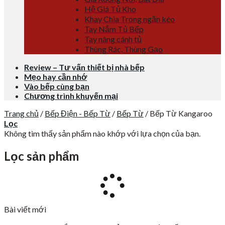
Hệ Giá Tủ Kho
Khay Chia Trong ngăn kéo
Tay Nắm Tủ Bếp
Tay nâng cánh tủ
Thùng Rác, Thùng Gạo
Review – Tư vấn thiết bị nhà bếp
Mẹo hay cần nhớ
Vào bếp cùng bạn
Chương trình khuyến mại
Trang chủ
/
Bếp Điện - Bếp Từ
/
Bếp Từ
/
Bếp Từ Kangaroo
Lọc
Không tìm thấy sản phẩm nào khớp với lựa chọn của bạn.
Lọc sản phẩm
Bài viết mới