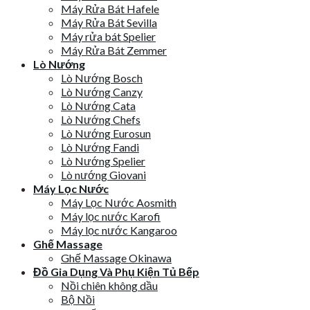
Máy Rửa Bát Hafele
Máy Rửa Bát Sevilla
Máy rửa bát Spelier
Máy Rửa Bát Zemmer
Lò Nướng
Lò Nướng Bosch
Lò Nướng Canzy
Lò Nướng Cata
Lò Nướng Chefs
Lò Nướng Eurosun
Lò Nướng Fandi
Lò Nướng Spelier
Lò nướng Giovani
Máy Lọc Nước
Máy Lọc Nước Aosmith
Máy lọc nước Karofi
Máy lọc nước Kangaroo
Ghế Massage
Ghế Massage Okinawa
Đồ Gia Dụng Và Phụ Kiện Tủ Bếp
Nồi chiên không dầu
Bộ Nồi