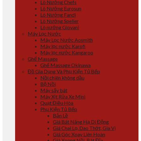
Lò Nướng Chefs
Lò Nướng Eurosun
Lò Nướng Fandi
Lò Nướng Spelier
Lò nướng Giovani
Máy Lọc Nước
Máy Lọc Nước Aosmith
Máy lọc nước Karofi
Máy lọc nước Kangaroo
Ghế Massage
Ghế Massage Okinawa
Đồ Gia Dụng Và Phụ Kiện Tủ Bếp
Nồi chiên không dầu
Bộ Nồi
Máy sấy bát
Máy Xịt Rửa Xe Mini
Quạt Điều Hòa
Phụ Kiện Tủ Bếp
Bản Lề
Giá Bát Nâng Hạ Di Động
Giá Chai Lọ, Dao Thớt, Gia Vị
Giá Góc Xoay Liên Hoàn
Giá Xoong Nồi, Bát Đĩa