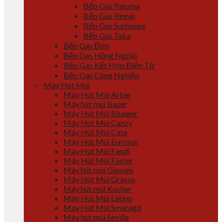
Bếp Gas Paloma
Bếp Gas Rinnai
Bếp Gas Sunhouse
Bếp Gas Taka
Bếp Gas Đơn
Bếp Gas Hồng Ngoại
Bếp Gas Kết Hợp Điện Từ
Bếp Gas Công Nghiệp
Máy Hút Mùi
Máy Hút Mùi Arber
Máy hút mùi Bauer
Máy Hút Mùi Blueger
Máy Hút Mùi Canzy
Máy Hút Mùi Cata
Máy Hút Mùi Eurosun
Máy Hút Mùi Fandi
Máy Hút Mùi Faster
Máy hút mùi Giovani
Máy Hút Mùi Grasso
Máy hút mùi Kocher
Máy Hút Mùi Latino
Máy Hút Mùi Smaragd
Máy hút mùi Sevilla