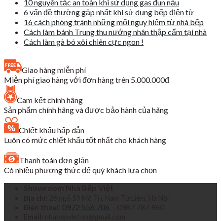
10 nguyên tắc an toàn khi sử dụng gas đun nấu
6 vấn đề thường gặp nhất khi sử dụng bếp điện từ
16 cách phòng tránh những mối nguy hiểm từ nhà bếp
Cách làm bánh Trung thu nướng nhân thập cẩm tại nhà
Cách làm gà bó xôi chiên cực ngon !
Giao hàng miễn phí
Miễn phí giao hàng với đơn hàng trên 5.000.000đ
Cam kết chính hãng
Sản phẩm chính hãng và được bảo hành của hãng
Chiết khấu hấp dẫn
Luôn có mức chiết khấu tốt nhất cho khách hàng
Thanh toán đơn giản
Có nhiều phương thức để quý khách lựa chọn
Showroom Nhà Bếp Việt
Địa chỉ:
26 ngõ 59 Mễ Trì, Nam Từ Liêm, Hà Nội
0972 556 706
- 0987 787 960
Điện thoại:
Email:
nhabepviet.vn@gmail.com