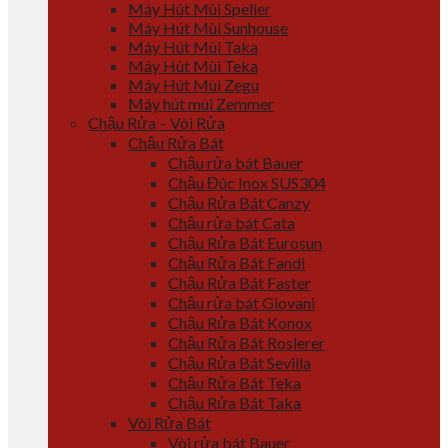
Máy Hút Mùi Spelier
Máy Hút Mùi Sunhouse
Máy Hút Mùi Taka
Máy Hút Mùi Teka
Máy Hút Mùi Zegu
Máy hút mùi Zemmer
Chậu Rửa – Vòi Rửa
Chậu Rửa Bát
Chậu rửa bát Bauer
Chậu Đúc Inox SUS304
Chậu Rửa Bát Canzy
Chậu rửa bát Cata
Chậu Rửa Bát Eurosun
Chậu Rửa Bát Fandi
Chậu Rửa Bát Faster
Chậu rửa bát Giovani
Chậu Rửa Bát Konox
Chậu Rửa Bát Roslerer
Chậu Rửa Bát Sevilla
Chậu Rửa Bát Teka
Chậu Rửa Bát Taka
Vòi Rửa Bát
Vòi rửa bát Bauer