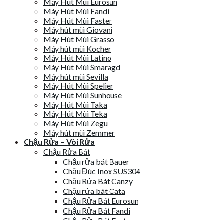
Máy Hút Mùi Eurosun
Máy Hút Mùi Fandi
Máy Hút Mùi Faster
Máy hút mùi Giovani
Máy Hút Mùi Grasso
Máy hút mùi Kocher
Máy Hút Mùi Latino
Máy Hút Mùi Smaragd
Máy hút mùi Sevilla
Máy Hút Mùi Spelier
Máy Hút Mùi Sunhouse
Máy Hút Mùi Taka
Máy Hút Mùi Teka
Máy Hút Mùi Zegu
Máy hút mùi Zemmer
Chậu Rửa – Vòi Rửa
Chậu Rửa Bát
Chậu rửa bát Bauer
Chậu Đúc Inox SUS304
Chậu Rửa Bát Canzy
Chậu rửa bát Cata
Chậu Rửa Bát Eurosun
Chậu Rửa Bát Fandi