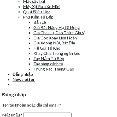
Máy sấy bát
Máy Xịt Rửa Xe Mini
Quạt Điều Hòa
Phụ Kiện Tủ Bếp
Bản Lề
Giá Bát Nâng Hạ Di Động
Giá Chai Lọ, Dao Thớt, Gia Vị
Giá Góc Xoay Liên Hoàn
Giá Xoong Nồi, Bát Đĩa
Hệ Giá Tủ Kho
Khay Chia Trong ngăn kéo
Tay Nắm Tủ Bếp
Tay nâng cánh tủ
Thùng Rác, Thùng Gạo
Đăng nhập
Newsletter
Đăng nhập
Tên tài khoản hoặc địa chỉ email
*
Mật khẩu
*