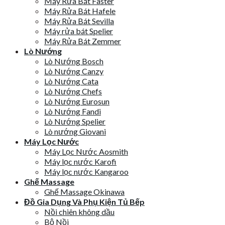
Máy Rửa Bát Faster
Máy Rửa Bát Hafele
Máy Rửa Bát Sevilla
Máy rửa bát Spelier
Máy Rửa Bát Zemmer
Lò Nướng
Lò Nướng Bosch
Lò Nướng Canzy
Lò Nướng Cata
Lò Nướng Chefs
Lò Nướng Eurosun
Lò Nướng Fandi
Lò Nướng Spelier
Lò nướng Giovani
Máy Lọc Nước
Máy Lọc Nước Aosmith
Máy lọc nước Karofi
Máy lọc nước Kangaroo
Ghế Massage
Ghế Massage Okinawa
Đồ Gia Dụng Và Phụ Kiện Tủ Bếp
Nồi chiên không dầu
Bộ Nồi