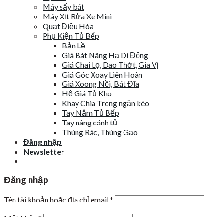
Máy sấy bát
Máy Xịt Rửa Xe Mini
Quạt Điều Hòa
Phụ Kiện Tủ Bếp
Bản Lề
Giá Bát Nâng Hạ Di Động
Giá Chai Lọ, Dao Thớt, Gia Vị
Giá Góc Xoay Liên Hoàn
Giá Xoong Nồi, Bát Đĩa
Hệ Giá Tủ Kho
Khay Chia Trong ngăn kéo
Tay Nắm Tủ Bếp
Tay nâng cánh tủ
Thùng Rác, Thùng Gạo
Đăng nhập
Newsletter
Đăng nhập
Tên tài khoản hoặc địa chỉ email
*