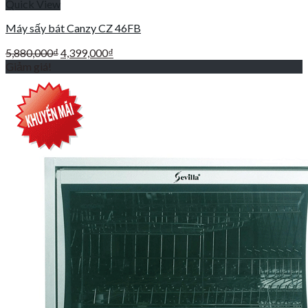
Quick View
Máy sấy bát Canzy CZ 46FB
Giá
Giá
5,880,000
₫
4,399,000
₫
gốc
hiện
Giảm giá!
là:
tại
5,880,000₫.
là:
4,399,000₫.