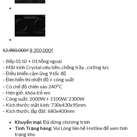
Giá
Giá
12,980,000
₫
8,350,000
₫
gốc
hiện
– Bếp 01 từ + 01 hồng ngoại
là:
tại
– Mặt kính Crystal siêu bền, chống trầy , cường lực
12,980,000₫.
là:
– Điều khiển cảm ứng 9 tốc độ
8,350,000₫.
– Đèn hiển thị nhiệt độ + công suất
o
– Có chế độ chiên xào 240
C
– Hẹn giờ, khóa trẻ em
– Công suất: 2000W + 1100W/ 2300W
– Kích thước mặt kính: 730x430x95mm
– Kích thước lắp đặt: 680x400mm
Khuyến mại:
Đã dừng chương trình
Tình Trạng hàng:
Vui Lòng liên hệ Hotline để xem tình
trạng kho