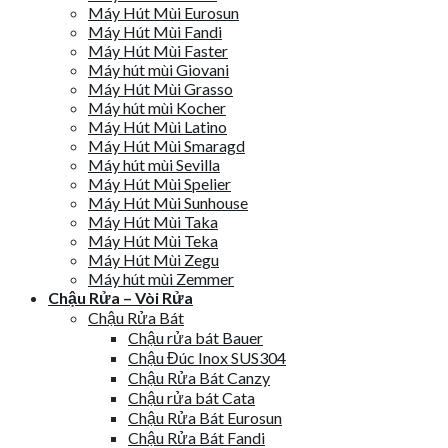
Máy Hút Mùi Eurosun
Máy Hút Mùi Fandi
Máy Hút Mùi Faster
Máy hút mùi Giovani
Máy Hút Mùi Grasso
Máy hút mùi Kocher
Máy Hút Mùi Latino
Máy Hút Mùi Smaragd
Máy hút mùi Sevilla
Máy Hút Mùi Spelier
Máy Hút Mùi Sunhouse
Máy Hút Mùi Taka
Máy Hút Mùi Teka
Máy Hút Mùi Zegu
Máy hút mùi Zemmer
Chậu Rửa – Vòi Rửa
Chậu Rửa Bát
Chậu rửa bát Bauer
Chậu Đúc Inox SUS304
Chậu Rửa Bát Canzy
Chậu rửa bát Cata
Chậu Rửa Bát Eurosun
Chậu Rửa Bát Fandi