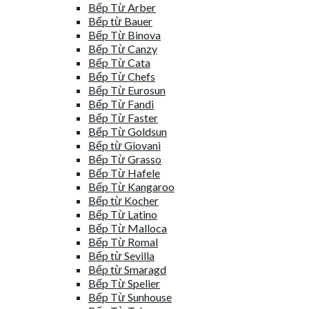
Bếp Từ Arber
Bếp từ Bauer
Bếp Từ Binova
Bếp Từ Canzy
Bếp Từ Cata
Bếp Từ Chefs
Bếp Từ Eurosun
Bếp Từ Fandi
Bếp Từ Faster
Bếp Từ Goldsun
Bếp từ Giovani
Bếp Từ Grasso
Bếp Từ Hafele
Bếp Từ Kangaroo
Bếp từ Kocher
Bếp Từ Latino
Bếp Từ Malloca
Bếp Từ Romal
Bếp từ Sevilla
Bếp từ Smaragd
Bếp Từ Spelier
Bếp Từ Sunhouse