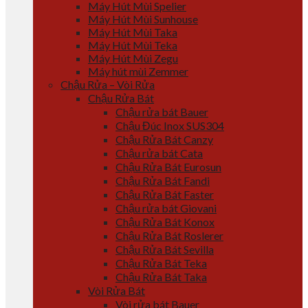
Máy Hút Mùi Spelier
Máy Hút Mùi Sunhouse
Máy Hút Mùi Taka
Máy Hút Mùi Teka
Máy Hút Mùi Zegu
Máy hút mùi Zemmer
Chậu Rửa – Vòi Rửa
Chậu Rửa Bát
Chậu rửa bát Bauer
Chậu Đúc Inox SUS304
Chậu Rửa Bát Canzy
Chậu rửa bát Cata
Chậu Rửa Bát Eurosun
Chậu Rửa Bát Fandi
Chậu Rửa Bát Faster
Chậu rửa bát Giovani
Chậu Rửa Bát Konox
Chậu Rửa Bát Roslerer
Chậu Rửa Bát Sevilla
Chậu Rửa Bát Teka
Chậu Rửa Bát Taka
Vòi Rửa Bát
Vòi rửa bát Bauer