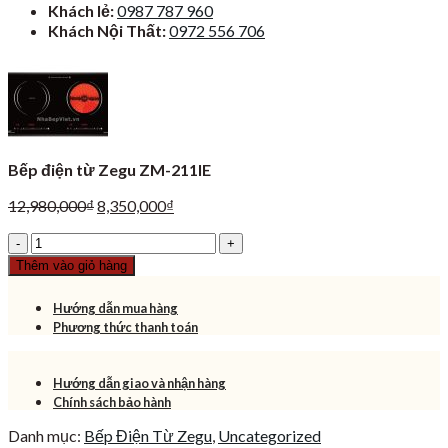
Khách lẻ:
0987 787 960
Khách Nội Thất:
0972 556 706
Bếp điện từ Zegu ZM-211IE
Giá
Giá
12,980,000
₫
8,350,000
₫
gốc
hiện
Bếp
là:
tại
điện
12,980,000₫.
là:
Thêm vào giỏ hàng
từ
8,350,000₫.
Zegu
Hướng dẫn mua hàng
ZM-
Phương thức thanh toán
211IE
số
lượng
Hướng dẫn giao và nhận hàng
Chính sách bảo hành
Danh mục:
Bếp Điện Từ Zegu
,
Uncategorized