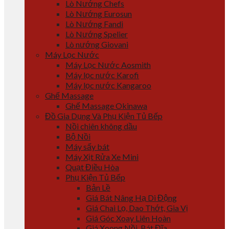
Lò Nướng Chefs
Lò Nướng Eurosun
Lò Nướng Fandi
Lò Nướng Spelier
Lò nướng Giovani
Máy Lọc Nước
Máy Lọc Nước Aosmith
Máy lọc nước Karofi
Máy lọc nước Kangaroo
Ghế Massage
Ghế Massage Okinawa
Đồ Gia Dụng Và Phụ Kiện Tủ Bếp
Nồi chiên không dầu
Bộ Nồi
Máy sấy bát
Máy Xịt Rửa Xe Mini
Quạt Điều Hòa
Phụ Kiện Tủ Bếp
Bản Lề
Giá Bát Nâng Hạ Di Động
Giá Chai Lọ, Dao Thớt, Gia Vị
Giá Góc Xoay Liên Hoàn
Giá Xoong Nồi, Bát Đĩa