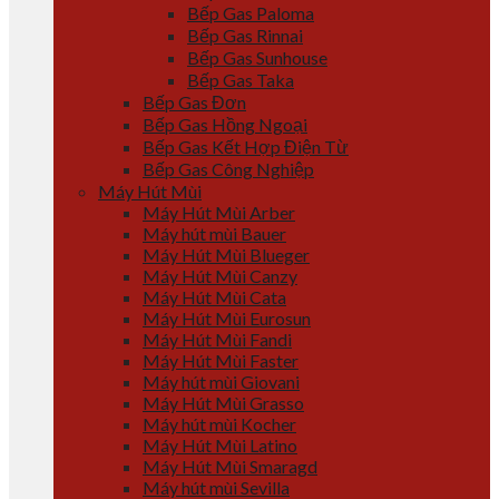
Bếp Gas Paloma
Bếp Gas Rinnai
Bếp Gas Sunhouse
Bếp Gas Taka
Bếp Gas Đơn
Bếp Gas Hồng Ngoại
Bếp Gas Kết Hợp Điện Từ
Bếp Gas Công Nghiệp
Máy Hút Mùi
Máy Hút Mùi Arber
Máy hút mùi Bauer
Máy Hút Mùi Blueger
Máy Hút Mùi Canzy
Máy Hút Mùi Cata
Máy Hút Mùi Eurosun
Máy Hút Mùi Fandi
Máy Hút Mùi Faster
Máy hút mùi Giovani
Máy Hút Mùi Grasso
Máy hút mùi Kocher
Máy Hút Mùi Latino
Máy Hút Mùi Smaragd
Máy hút mùi Sevilla