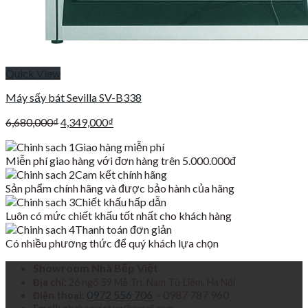
Quick View
Máy sấy bát Sevilla SV-B338
Giá
Giá
6,680,000
₫
4,349,000
₫
gốc
hiện
Giao hàng miễn phí
là:
tại
Miễn phí giao hàng với đơn hàng trên 5.000.000đ
6,680,000₫.
là:
Cam kết chính hãng
4,349,000₫.
Sản phẩm chính hãng và được bảo hành của hãng
Chiết khấu hấp dẫn
Luôn có mức chiết khấu tốt nhất cho khách hàng
Thanh toán đơn giản
Có nhiều phương thức để quý khách lựa chọn
Showroom Nhà Bếp Việt
Địa chỉ:
26 ngõ 59 Mễ Trì, Nam Từ Liêm, Hà Nội
0972 556 706
- 0987 787 960
Điện thoại: