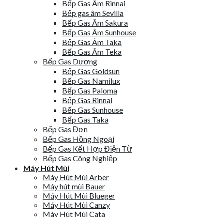
Bếp Gas Âm Rinnai
Bếp gas âm Sevilla
Bếp Gas Âm Sakura
Bếp Gas Âm Sunhouse
Bếp Gas Âm Taka
Bếp Gas Âm Teka
Bếp Gas Dương
Bếp Gas Goldsun
Bếp Gas Namilux
Bếp Gas Paloma
Bếp Gas Rinnai
Bếp Gas Sunhouse
Bếp Gas Taka
Bếp Gas Đơn
Bếp Gas Hồng Ngoại
Bếp Gas Kết Hợp Điện Từ
Bếp Gas Công Nghiệp
Máy Hút Mùi
Máy Hút Mùi Arber
Máy hút mùi Bauer
Máy Hút Mùi Blueger
Máy Hút Mùi Canzy
Máy Hút Mùi Cata