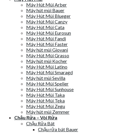
Máy Hút Mùi Arber
Máy hút mùi Bauer
Máy Hút Mùi Blueger
Máy Hút Mùi Canzy
Máy Hút Mùi Cata
Máy Hút Mùi Eurosun
Máy Hút Mùi Fandi
Máy Hút Mùi Faster
Máy hút mùi Giovani
Máy Hút Mùi Grasso
Máy hút mùi Kocher
Máy Hút Mùi Latino
Máy Hút Mùi Smaragd
Máy hút mùi Sevilla
Máy Hút Mùi Spelier
Máy Hút Mùi Sunhouse
Máy Hút Mùi Taka
Máy Hút Mùi Teka
Máy Hút Mùi Zegu
Máy hút mùi Zemmer
Chậu Rửa – Vòi Rửa
Chậu Rửa Bát
Chậu rửa bát Bauer