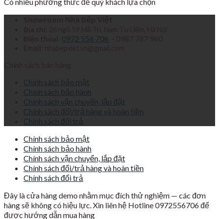
Có nhiều phương thức để quý khách lựa chọn
Showroom Nhà Bếp Việt
Địa chỉ:
26 ngõ 59 Mễ Trì, Nam Từ Liêm, Hà Nội
0972 556 706
- 0987 787 960
Điện thoại:
Email:
nhabepviet.vn@gmail.com
Chính sách bán hàng
Chính sách bảo mật
Chính sách bảo hành
Chính sách vận chuyển, lắp đặt
Chính sách đổi/trả hàng và hoàn tiền
Chính sách đổi trả
Chính sách bảo mật
Chính sách bảo hành
Chính sách vận chuyển, lắp đặt
Chính sách đổi/trả hàng và hoàn tiền
Chính sách đổi trả
Đây là cửa hàng demo nhằm mục đích thử nghiệm — các đơn
hàng sẽ không có hiệu lực. Xin liên hệ Hotline 0972556706 để
được hướng dẫn mua hàng