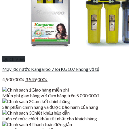
Quick View
Máy lọc nước Kangaroo 7 lõi KG107 không vỏ tủ
Giá
Giá
4,900,000
₫
3,549,000
₫
gốc
hiện
Giao hàng miễn phí
là:
tại
Miễn phí giao hàng với đơn hàng trên 5.000.000đ
4,900,000₫.
là:
Cam kết chính hãng
3,549,000₫.
Sản phẩm chính hãng và được bảo hành của hãng
Chiết khấu hấp dẫn
Luôn có mức chiết khấu tốt nhất cho khách hàng
Thanh toán đơn giản