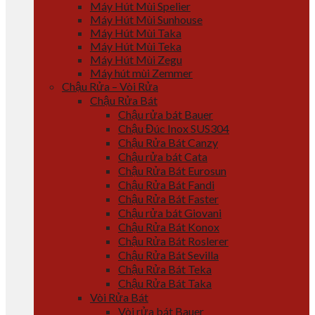
Máy Hút Mùi Spelier
Máy Hút Mùi Sunhouse
Máy Hút Mùi Taka
Máy Hút Mùi Teka
Máy Hút Mùi Zegu
Máy hút mùi Zemmer
Chậu Rửa – Vòi Rửa
Chậu Rửa Bát
Chậu rửa bát Bauer
Chậu Đúc Inox SUS304
Chậu Rửa Bát Canzy
Chậu rửa bát Cata
Chậu Rửa Bát Eurosun
Chậu Rửa Bát Fandi
Chậu Rửa Bát Faster
Chậu rửa bát Giovani
Chậu Rửa Bát Konox
Chậu Rửa Bát Roslerer
Chậu Rửa Bát Sevilla
Chậu Rửa Bát Teka
Chậu Rửa Bát Taka
Vòi Rửa Bát
Vòi rửa bát Bauer