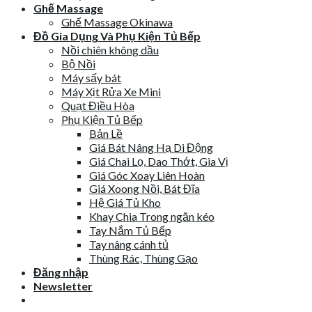
Ghế Massage
Ghế Massage Okinawa
Đồ Gia Dụng Và Phụ Kiện Tủ Bếp
Nồi chiên không dầu
Bộ Nồi
Máy sấy bát
Máy Xịt Rửa Xe Mini
Quạt Điều Hòa
Phụ Kiện Tủ Bếp
Bản Lề
Giá Bát Nâng Hạ Di Động
Giá Chai Lọ, Dao Thớt, Gia Vị
Giá Góc Xoay Liên Hoàn
Giá Xoong Nồi, Bát Đĩa
Hệ Giá Tủ Kho
Khay Chia Trong ngăn kéo
Tay Nắm Tủ Bếp
Tay nâng cánh tủ
Thùng Rác, Thùng Gạo
Đăng nhập
Newsletter