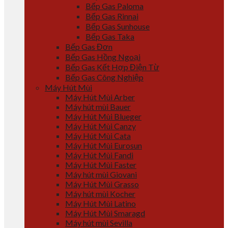
Bếp Gas Paloma
Bếp Gas Rinnai
Bếp Gas Sunhouse
Bếp Gas Taka
Bếp Gas Đơn
Bếp Gas Hồng Ngoại
Bếp Gas Kết Hợp Điện Từ
Bếp Gas Công Nghiệp
Máy Hút Mùi
Máy Hút Mùi Arber
Máy hút mùi Bauer
Máy Hút Mùi Blueger
Máy Hút Mùi Canzy
Máy Hút Mùi Cata
Máy Hút Mùi Eurosun
Máy Hút Mùi Fandi
Máy Hút Mùi Faster
Máy hút mùi Giovani
Máy Hút Mùi Grasso
Máy hút mùi Kocher
Máy Hút Mùi Latino
Máy Hút Mùi Smaragd
Máy hút mùi Sevilla