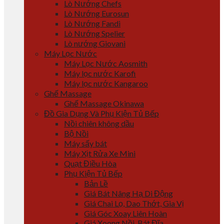
Lò Nướng Chefs
Lò Nướng Eurosun
Lò Nướng Fandi
Lò Nướng Spelier
Lò nướng Giovani
Máy Lọc Nước
Máy Lọc Nước Aosmith
Máy lọc nước Karofi
Máy lọc nước Kangaroo
Ghế Massage
Ghế Massage Okinawa
Đồ Gia Dụng Và Phụ Kiện Tủ Bếp
Nồi chiên không dầu
Bộ Nồi
Máy sấy bát
Máy Xịt Rửa Xe Mini
Quạt Điều Hòa
Phụ Kiện Tủ Bếp
Bản Lề
Giá Bát Nâng Hạ Di Động
Giá Chai Lọ, Dao Thớt, Gia Vị
Giá Góc Xoay Liên Hoàn
Giá Xoong Nồi, Bát Đĩa