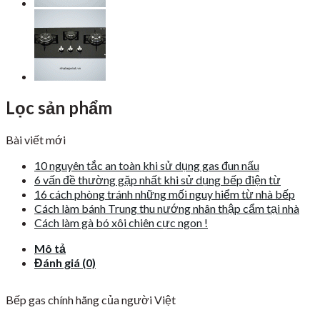
Lọc sản phẩm
Bài viết mới
10 nguyên tắc an toàn khi sử dụng gas đun nấu
6 vấn đề thường gặp nhất khi sử dụng bếp điện từ
16 cách phòng tránh những mối nguy hiểm từ nhà bếp
Cách làm bánh Trung thu nướng nhân thập cẩm tại nhà
Cách làm gà bó xôi chiên cực ngon !
Mô tả
Đánh giá (0)
Bếp gas chính hãng của người Việt