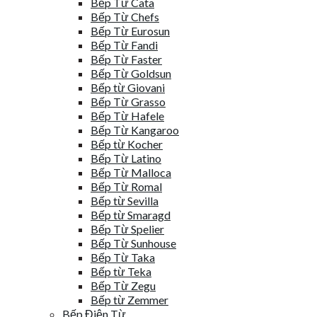
Bếp Từ Cata
Bếp Từ Chefs
Bếp Từ Eurosun
Bếp Từ Fandi
Bếp Từ Faster
Bếp Từ Goldsun
Bếp từ Giovani
Bếp Từ Grasso
Bếp Từ Hafele
Bếp Từ Kangaroo
Bếp từ Kocher
Bếp Từ Latino
Bếp Từ Malloca
Bếp Từ Romal
Bếp từ Sevilla
Bếp từ Smaragd
Bếp Từ Spelier
Bếp Từ Sunhouse
Bếp Từ Taka
Bếp từ Teka
Bếp Từ Zegu
Bếp từ Zemmer
Bếp Điện Từ