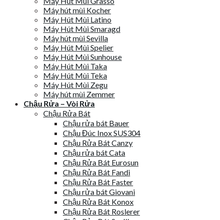
Máy Hút Mùi Grasso
Máy hút mùi Kocher
Máy Hút Mùi Latino
Máy Hút Mùi Smaragd
Máy hút mùi Sevilla
Máy Hút Mùi Spelier
Máy Hút Mùi Sunhouse
Máy Hút Mùi Taka
Máy Hút Mùi Teka
Máy Hút Mùi Zegu
Máy hút mùi Zemmer
Chậu Rửa – Vòi Rửa
Chậu Rửa Bát
Chậu rửa bát Bauer
Chậu Đúc Inox SUS304
Chậu Rửa Bát Canzy
Chậu rửa bát Cata
Chậu Rửa Bát Eurosun
Chậu Rửa Bát Fandi
Chậu Rửa Bát Faster
Chậu rửa bát Giovani
Chậu Rửa Bát Konox
Chậu Rửa Bát Roslerer