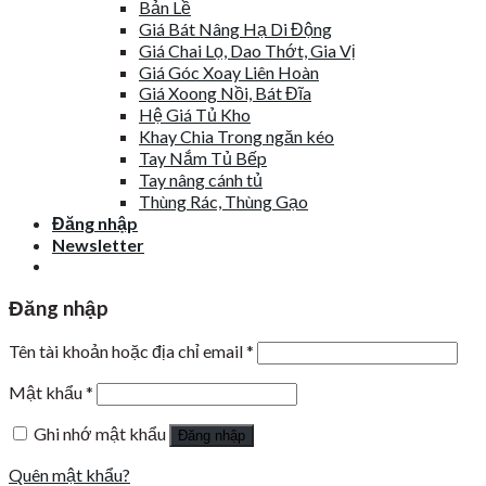
Bản Lề
Giá Bát Nâng Hạ Di Động
Giá Chai Lọ, Dao Thớt, Gia Vị
Giá Góc Xoay Liên Hoàn
Giá Xoong Nồi, Bát Đĩa
Hệ Giá Tủ Kho
Khay Chia Trong ngăn kéo
Tay Nắm Tủ Bếp
Tay nâng cánh tủ
Thùng Rác, Thùng Gạo
Đăng nhập
Newsletter
Đăng nhập
Tên tài khoản hoặc địa chỉ email
*
Mật khẩu
*
Ghi nhớ mật khẩu
Đăng nhập
Quên mật khẩu?