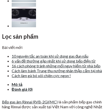
Lọc sản phẩm
Bài viết mới
10 nguyên tắc an toàn khi sử dụng gas đun nấu
6 vấn đề thường gặp nhất khi sử dụng bếp điện từ
16 cách phòng tránh những mối nguy hiểm từ nhà bếp
Cách làm bánh Trung thu nướng nhân thập cẩm tại nhà
Cách làm gà bó xôi chiên cực ngon !
Mô tả
Đánh giá (0)
Bếp gas âm Rinnai RVB-2GI(MC)
là sản phẩm bếp gas chính
hãng Rinnai được sản xuất tại Việt Nam với công nghệ Nhật