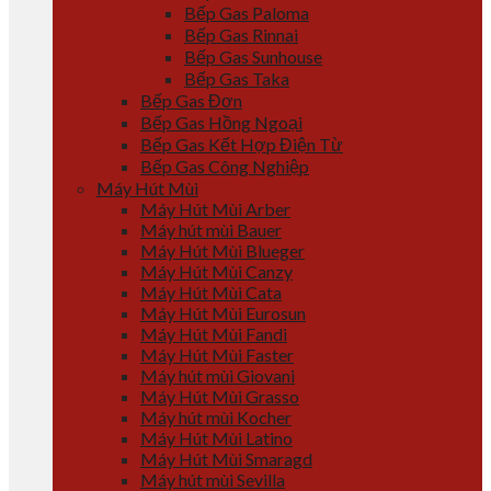
Bếp Gas Paloma
Bếp Gas Rinnai
Bếp Gas Sunhouse
Bếp Gas Taka
Bếp Gas Đơn
Bếp Gas Hồng Ngoại
Bếp Gas Kết Hợp Điện Từ
Bếp Gas Công Nghiệp
Máy Hút Mùi
Máy Hút Mùi Arber
Máy hút mùi Bauer
Máy Hút Mùi Blueger
Máy Hút Mùi Canzy
Máy Hút Mùi Cata
Máy Hút Mùi Eurosun
Máy Hút Mùi Fandi
Máy Hút Mùi Faster
Máy hút mùi Giovani
Máy Hút Mùi Grasso
Máy hút mùi Kocher
Máy Hút Mùi Latino
Máy Hút Mùi Smaragd
Máy hút mùi Sevilla