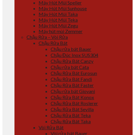
Máy Hút Mùi Spelier
Máy Hút Mùi Sunhouse
Máy Hút Mùi Taka
Máy Hút Mùi Teka
Máy Hút Mùi Zegu
Máy hút mùi Zemmer
Chậu Rửa – Vòi Rửa
Chậu Rửa Bát
Chậu rửa bát Bauer
Chậu Đúc Inox SUS304
Chậu Rửa Bát Canzy
Chậu rửa bát Cata
Chậu Rửa Bát Eurosun
Chậu Rửa Bát Fandi
Chậu Rửa Bát Faster
Chậu rửa bát Giovani
Chậu Rửa Bát Konox
Chậu Rửa Bát Roslerer
Chậu Rửa Bát Sevilla
Chậu Rửa Bát Teka
Chậu Rửa Bát Taka
Vòi Rửa Bát
Vòi rửa bát Bauer