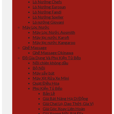
Lò Nướng Chefs
Lò Nướng Eurosun
Lò Nướng Fandi
Lò Nướng Spelier
Lò nướng Giovani
Máy Lọc Nước
Máy Lọc Nước Aosmith
Máy lọc nước Karofi
Máy lọc nước Kangaroo
Ghế Massage
Ghế Massage Okinawa
Đồ Gia Dụng Và Phụ Kiện Tủ Bếp
Nồi chiên không dầu
Bộ Nồi
Máy sấy bát
Máy Xịt Rửa Xe Mini
Quạt Điều Hòa
Phụ Kiện Tủ Bếp
Bản Lề
Giá Bát Nâng Hạ Di Động
Giá Chai Lọ, Dao Thớt, Gia Vị
Giá Góc Xoay Liên Hoàn
Giá Xoong Nồi, Bát Đĩa