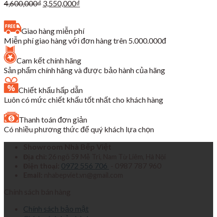
Giá
Giá
4,600,000
₫
3,550,000
₫
gốc
hiện
là:
tại
Giao hàng miễn phí
4,600,000₫.
là:
Miễn phí giao hàng với đơn hàng trên 5.000.000đ
3,550,000₫.
Cam kết chính hãng
Sản phẩm chính hãng và được bảo hành của hãng
Chiết khấu hấp dẫn
Luôn có mức chiết khấu tốt nhất cho khách hàng
Thanh toán đơn giản
Có nhiều phương thức để quý khách lựa chọn
Showroom Nhà Bếp Việt
Địa chỉ:
26 ngõ 59 Mễ Trì, Nam Từ Liêm, Hà Nội
0972 556 706
- 0987 787 960
Điện thoại:
Email:
nhabepviet.vn@gmail.com
Chính sách bán hàng
Chính sách bảo mật