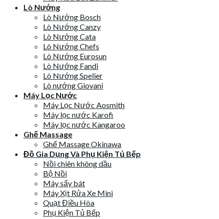
Lò Nướng
Lò Nướng Bosch
Lò Nướng Canzy
Lò Nướng Cata
Lò Nướng Chefs
Lò Nướng Eurosun
Lò Nướng Fandi
Lò Nướng Spelier
Lò nướng Giovani
Máy Lọc Nước
Máy Lọc Nước Aosmith
Máy lọc nước Karofi
Máy lọc nước Kangaroo
Ghế Massage
Ghế Massage Okinawa
Đồ Gia Dụng Và Phụ Kiện Tủ Bếp
Nồi chiên không dầu
Bộ Nồi
Máy sấy bát
Máy Xịt Rửa Xe Mini
Quạt Điều Hòa
Phụ Kiện Tủ Bếp