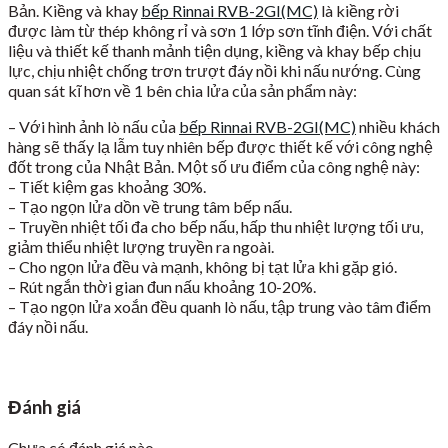
Bản. Kiềng và khay
bếp Rinnai RVB-2GI(MC)
là kiềng rời
được làm từ thép không rỉ và sơn 1 lớp sơn tĩnh điện. Với chất
liệu và thiết kế thanh mảnh tiện dụng, kiềng và khay bếp chịu
lực, chịu nhiệt chống trơn trượt đáy nồi khi nấu nướng. Cùng
quan sát kĩ hơn về 1 bên chia lửa của sản phẩm này:
– Với hình ảnh lò nấu của
bếp Rinnai RVB-2GI(MC)
nhiều khách
hàng sẽ thấy lạ lẫm tuy nhiên bếp được thiết kế với công nghệ
đốt trong của Nhật Bản. Một số ưu điểm của công nghệ này:
– Tiết kiệm gas khoảng 30%.
– Tạo ngọn lửa dồn về trung tâm bếp nấu.
– Truyền nhiệt tối đa cho bếp nấu, hấp thu nhiệt lượng tối ưu,
giảm thiểu nhiệt lượng truyền ra ngoài.
– Cho ngọn lửa đều và mạnh, không bị tạt lửa khi gặp gió.
– Rút ngắn thời gian đun nấu khoảng 10-20%.
– Tạo ngọn lửa xoắn đều quanh lò nấu, tập trung vào tâm điểm
đáy nồi nấu.
Đánh giá
Chưa có đánh giá nào.