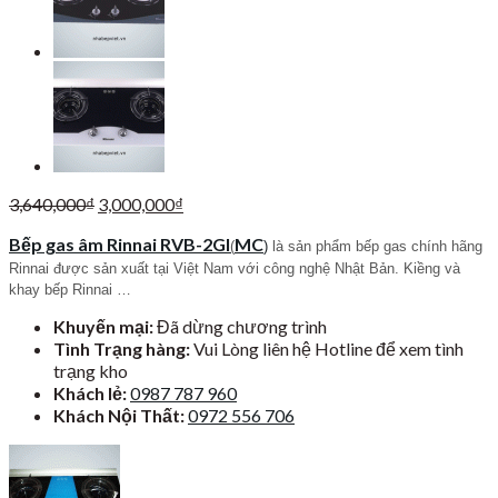
Giá
Giá
3,640,000
₫
3,000,000
₫
gốc
hiện
Bếp gas âm Rinnai RVB-2GI
MC
là:
tại
(
)
là sản phẩm bếp gas chính hãng
3,640,000₫.
là:
Rinnai được sản xuất tại Việt Nam với công nghệ Nhật Bản. Kiềng và
3,000,000₫.
khay bếp Rinnai …
Khuyến mại:
Đã dừng chương trình
Tình Trạng hàng:
Vui Lòng liên hệ Hotline để xem tình
trạng kho
Khách lẻ:
0987 787 960
Khách Nội Thất:
0972 556 706