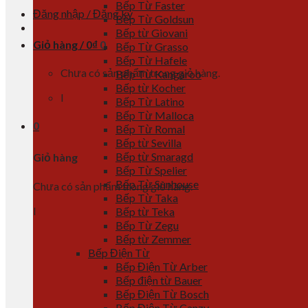
Bếp Từ Faster
Đăng nhập / Đăng ký
Bếp Từ Goldsun
Bếp từ Giovani
Giỏ hàng /
0
₫
0
Bếp Từ Grasso
Bếp Từ Hafele
Chưa có sản phẩm trong giỏ hàng.
Bếp Từ Kangaroo
Bếp từ Kocher
l
Bếp Từ Latino
Bếp Từ Malloca
0
Bếp Từ Romal
Bếp từ Sevilla
Bếp từ Smaragd
Giỏ hàng
Bếp Từ Spelier
Bếp Từ Sunhouse
Chưa có sản phẩm trong giỏ hàng.
Bếp Từ Taka
l
Bếp từ Teka
Bếp Từ Zegu
Bếp từ Zemmer
Bếp Điện Từ
Bếp Điện Từ Arber
Bếp điện từ Bauer
Bếp Điện Từ Bosch
Bếp Điện Từ Canzy