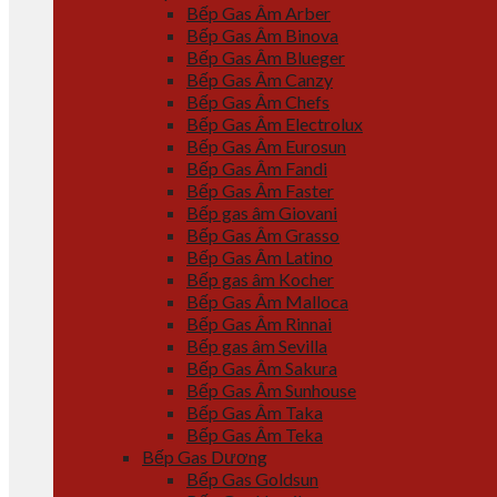
Bếp Gas Âm Arber
Bếp Gas Âm Binova
Bếp Gas Âm Blueger
Bếp Gas Âm Canzy
Bếp Gas Âm Chefs
Bếp Gas Âm Electrolux
Bếp Gas Âm Eurosun
Bếp Gas Âm Fandi
Bếp Gas Âm Faster
Bếp gas âm Giovani
Bếp Gas Âm Grasso
Bếp Gas Âm Latino
Bếp gas âm Kocher
Bếp Gas Âm Malloca
Bếp Gas Âm Rinnai
Bếp gas âm Sevilla
Bếp Gas Âm Sakura
Bếp Gas Âm Sunhouse
Bếp Gas Âm Taka
Bếp Gas Âm Teka
Bếp Gas Dương
Bếp Gas Goldsun