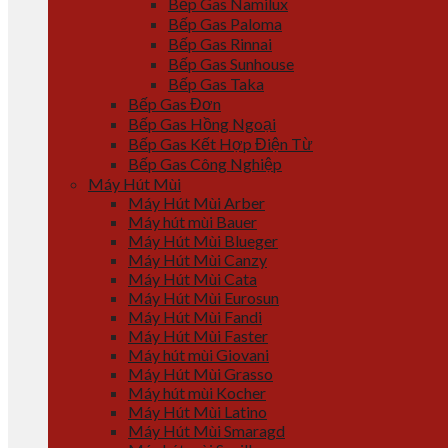
Bếp Gas Namilux
Bếp Gas Paloma
Bếp Gas Rinnai
Bếp Gas Sunhouse
Bếp Gas Taka
Bếp Gas Đơn
Bếp Gas Hồng Ngoại
Bếp Gas Kết Hợp Điện Từ
Bếp Gas Công Nghiệp
Máy Hút Mùi
Máy Hút Mùi Arber
Máy hút mùi Bauer
Máy Hút Mùi Blueger
Máy Hút Mùi Canzy
Máy Hút Mùi Cata
Máy Hút Mùi Eurosun
Máy Hút Mùi Fandi
Máy Hút Mùi Faster
Máy hút mùi Giovani
Máy Hút Mùi Grasso
Máy hút mùi Kocher
Máy Hút Mùi Latino
Máy Hút Mùi Smaragd