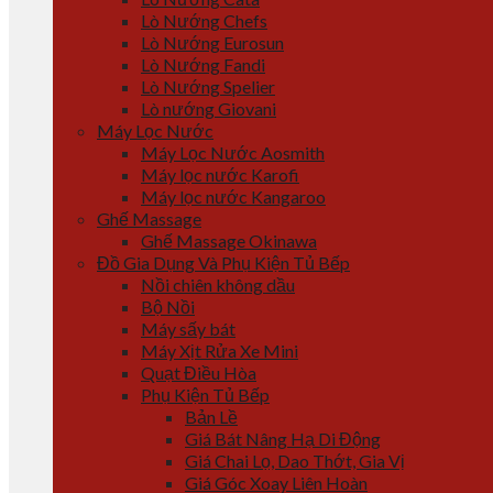
Lò Nướng Chefs
Lò Nướng Eurosun
Lò Nướng Fandi
Lò Nướng Spelier
Lò nướng Giovani
Máy Lọc Nước
Máy Lọc Nước Aosmith
Máy lọc nước Karofi
Máy lọc nước Kangaroo
Ghế Massage
Ghế Massage Okinawa
Đồ Gia Dụng Và Phụ Kiện Tủ Bếp
Nồi chiên không dầu
Bộ Nồi
Máy sấy bát
Máy Xịt Rửa Xe Mini
Quạt Điều Hòa
Phụ Kiện Tủ Bếp
Bản Lề
Giá Bát Nâng Hạ Di Động
Giá Chai Lọ, Dao Thớt, Gia Vị
Giá Góc Xoay Liên Hoàn