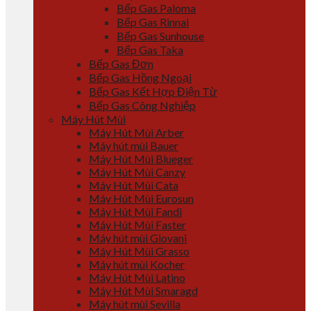
Bếp Gas Paloma
Bếp Gas Rinnai
Bếp Gas Sunhouse
Bếp Gas Taka
Bếp Gas Đơn
Bếp Gas Hồng Ngoại
Bếp Gas Kết Hợp Điện Từ
Bếp Gas Công Nghiệp
Máy Hút Mùi
Máy Hút Mùi Arber
Máy hút mùi Bauer
Máy Hút Mùi Blueger
Máy Hút Mùi Canzy
Máy Hút Mùi Cata
Máy Hút Mùi Eurosun
Máy Hút Mùi Fandi
Máy Hút Mùi Faster
Máy hút mùi Giovani
Máy Hút Mùi Grasso
Máy hút mùi Kocher
Máy Hút Mùi Latino
Máy Hút Mùi Smaragd
Máy hút mùi Sevilla