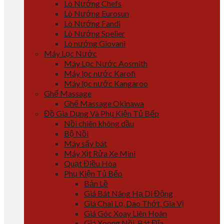
Lò Nướng Chefs
Lò Nướng Eurosun
Lò Nướng Fandi
Lò Nướng Spelier
Lò nướng Giovani
Máy Lọc Nước
Máy Lọc Nước Aosmith
Máy lọc nước Karofi
Máy lọc nước Kangaroo
Ghế Massage
Ghế Massage Okinawa
Đồ Gia Dụng Và Phụ Kiện Tủ Bếp
Nồi chiên không dầu
Bộ Nồi
Máy sấy bát
Máy Xịt Rửa Xe Mini
Quạt Điều Hòa
Phụ Kiện Tủ Bếp
Bản Lề
Giá Bát Nâng Hạ Di Động
Giá Chai Lọ, Dao Thớt, Gia Vị
Giá Góc Xoay Liên Hoàn
Giá Xoong Nồi, Bát Đĩa