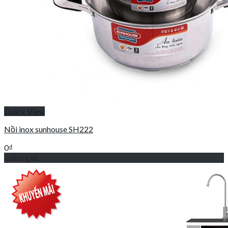
Quick View
Nồi inox sunhouse SH222
0
₫
Giảm giá!