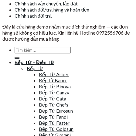
Chính sách vận chuyển, lắp đặt
Chính sách đổi/trả hàng và hoàn tiền
Chính sách đổi trả
Đây là cửa hàng demo nhằm mục đích thử nghiệm — các đơn
hàng sẽ không có hiệu lực. Xin liên hệ Hotline 0972556706 để
được hướng dẫn mua hàng
Tìm
kiếm:
Bếp Từ – Điện Từ
Bếp Từ
Bếp Từ Arber
Bếp từ Bauer
Bếp Từ Binova
Bếp Từ Canzy
Bếp Từ Cata
Bếp Từ Chefs
Bếp Từ Eurosun
Bếp Từ Fandi
Bếp Từ Faster
Bếp Từ Goldsun
Bếp từ Giovani