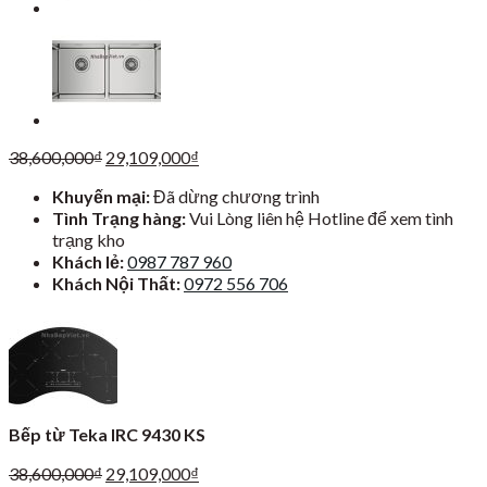
Giá
Giá
38,600,000
₫
29,109,000
₫
gốc
hiện
Khuyến mại:
Đã dừng chương trình
là:
tại
Tình Trạng hàng:
Vui Lòng liên hệ Hotline để xem tình
38,600,000₫.
là:
trạng kho
29,109,000₫.
Khách lẻ:
0987 787 960
Khách Nội Thất:
0972 556 706
Bếp từ Teka IRC 9430 KS
Giá
Giá
38,600,000
₫
29,109,000
₫