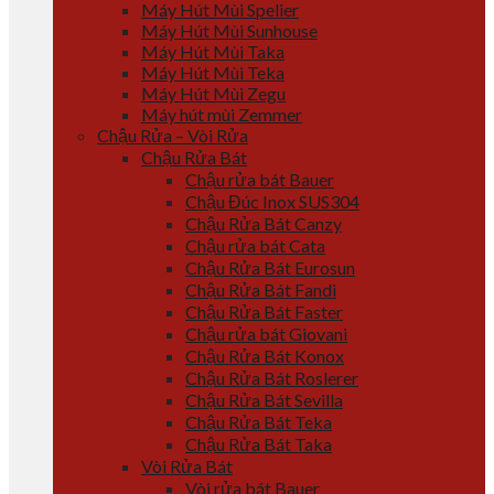
Máy Hút Mùi Spelier
Máy Hút Mùi Sunhouse
Máy Hút Mùi Taka
Máy Hút Mùi Teka
Máy Hút Mùi Zegu
Máy hút mùi Zemmer
Chậu Rửa – Vòi Rửa
Chậu Rửa Bát
Chậu rửa bát Bauer
Chậu Đúc Inox SUS304
Chậu Rửa Bát Canzy
Chậu rửa bát Cata
Chậu Rửa Bát Eurosun
Chậu Rửa Bát Fandi
Chậu Rửa Bát Faster
Chậu rửa bát Giovani
Chậu Rửa Bát Konox
Chậu Rửa Bát Roslerer
Chậu Rửa Bát Sevilla
Chậu Rửa Bát Teka
Chậu Rửa Bát Taka
Vòi Rửa Bát
Vòi rửa bát Bauer