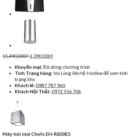
Giá
Giá
11,490,000
₫
6,390,000
₫
gốc
hiện
Khuyến mại:
Đã dừng chương trình
là:
tại
Tình Trạng hàng:
Vui Lòng liên hệ Hotline để xem tình
11,490,000₫.
là:
trạng kho
6,390,000₫.
Khách lẻ:
0987 787 960
Khách Nội Thất:
0972 556 706
Máy hút mùi Chefs EH-R820E5