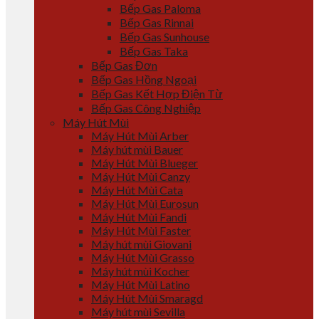
Bếp Gas Paloma
Bếp Gas Rinnai
Bếp Gas Sunhouse
Bếp Gas Taka
Bếp Gas Đơn
Bếp Gas Hồng Ngoại
Bếp Gas Kết Hợp Điện Từ
Bếp Gas Công Nghiệp
Máy Hút Mùi
Máy Hút Mùi Arber
Máy hút mùi Bauer
Máy Hút Mùi Blueger
Máy Hút Mùi Canzy
Máy Hút Mùi Cata
Máy Hút Mùi Eurosun
Máy Hút Mùi Fandi
Máy Hút Mùi Faster
Máy hút mùi Giovani
Máy Hút Mùi Grasso
Máy hút mùi Kocher
Máy Hút Mùi Latino
Máy Hút Mùi Smaragd
Máy hút mùi Sevilla