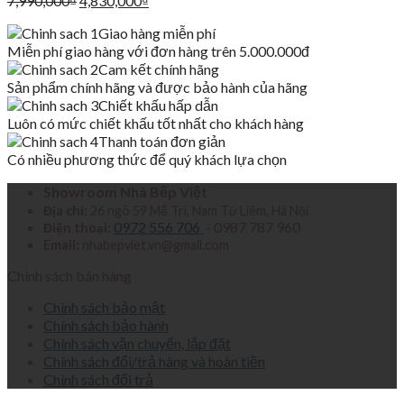
7,990,000
₫
4,830,000
₫
gốc
hiện
Giao hàng miễn phí
là:
tại
Miễn phí giao hàng với đơn hàng trên 5.000.000đ
7,990,000₫.
là:
Cam kết chính hãng
4,830,000₫.
Sản phẩm chính hãng và được bảo hành của hãng
Chiết khấu hấp dẫn
Luôn có mức chiết khấu tốt nhất cho khách hàng
Thanh toán đơn giản
Có nhiều phương thức để quý khách lựa chọn
Showroom Nhà Bếp Việt
Địa chỉ:
26 ngõ 59 Mễ Trì, Nam Từ Liêm, Hà Nội
0972 556 706
- 0987 787 960
Điện thoại:
Email:
nhabepviet.vn@gmail.com
Chính sách bán hàng
Chính sách bảo mật
Chính sách bảo hành
Chính sách vận chuyển, lắp đặt
Chính sách đổi/trả hàng và hoàn tiền
Chính sách đổi trả