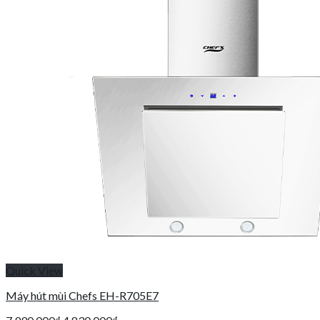
Quick View
Máy hút mùi Chefs EH-R705E7
Giá
Giá