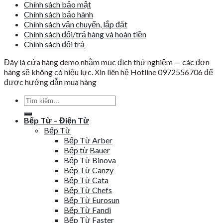
Chính sách bảo mật
Chính sách bảo hành
Chính sách vận chuyển, lắp đặt
Chính sách đổi/trả hàng và hoàn tiền
Chính sách đổi trả
Đây là cửa hàng demo nhằm mục đích thử nghiệm — các đơn
hàng sẽ không có hiệu lực. Xin liên hệ Hotline 0972556706 để
được hướng dẫn mua hàng
Tìm
kiếm:
Bếp Từ – Điện Từ
Bếp Từ
Bếp Từ Arber
Bếp từ Bauer
Bếp Từ Binova
Bếp Từ Canzy
Bếp Từ Cata
Bếp Từ Chefs
Bếp Từ Eurosun
Bếp Từ Fandi
Bếp Từ Faster