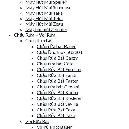
Máy Hút Mùi Spelier
Máy Hút Mùi Sunhouse
Máy Hút Mùi Taka
Máy Hút Mùi Teka
Máy Hút Mùi Zegu
Máy hút mùi Zemmer
Chậu Rửa – Vòi Rửa
Chậu Rửa Bát
Chậu rửa bát Bauer
Chậu Đúc Inox SUS304
Chậu Rửa Bát Canzy
Chậu rửa bát Cata
Chậu Rửa Bát Eurosun
Chậu Rửa Bát Fandi
Chậu Rửa Bát Faster
Chậu rửa bát Giovani
Chậu Rửa Bát Konox
Chậu Rửa Bát Roslerer
Chậu Rửa Bát Sevilla
Chậu Rửa Bát Teka
Chậu Rửa Bát Taka
Vòi Rửa Bát
Vòi rửa bát Bauer