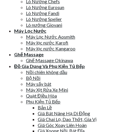
Lò Nướng Chefs
Lò Nướng Eurosun
Lò Nướng Fandi
Lò Nướng Spelier
Lò nướng Giovani
Máy Lọc Nước
Máy Lọc Nước Aosmith
Máy lọc nước Karofi
Máy lọc nước Kangaroo
Ghế Massage
Ghế Massage Okinawa
Đồ Gia Dụng Và Phụ Kiện Tủ Bếp
Nồi chiên không dầu
Bộ Nồi
Máy sấy bát
Máy Xịt Rửa Xe Mini
Quạt Điều Hòa
Phụ Kiện Tủ Bếp
Bản Lề
Giá Bát Nâng Hạ Di Động
Giá Chai Lọ, Dao Thớt, Gia Vị
Giá Góc Xoay Liên Hoàn
Giá Xoong Nồi, Bát Đĩa