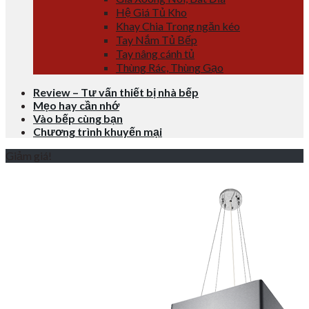
Hệ Giá Tủ Kho
Khay Chia Trong ngăn kéo
Tay Nắm Tủ Bếp
Tay nâng cánh tủ
Thùng Rác, Thùng Gạo
Review – Tư vấn thiết bị nhà bếp
Mẹo hay cần nhớ
Vào bếp cùng bạn
Chương trình khuyến mại
Giảm giá!