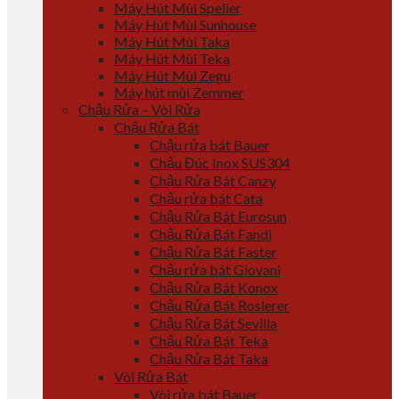
Máy Hút Mùi Spelier
Máy Hút Mùi Sunhouse
Máy Hút Mùi Taka
Máy Hút Mùi Teka
Máy Hút Mùi Zegu
Máy hút mùi Zemmer
Chậu Rửa – Vòi Rửa
Chậu Rửa Bát
Chậu rửa bát Bauer
Chậu Đúc Inox SUS304
Chậu Rửa Bát Canzy
Chậu rửa bát Cata
Chậu Rửa Bát Eurosun
Chậu Rửa Bát Fandi
Chậu Rửa Bát Faster
Chậu rửa bát Giovani
Chậu Rửa Bát Konox
Chậu Rửa Bát Roslerer
Chậu Rửa Bát Sevilla
Chậu Rửa Bát Teka
Chậu Rửa Bát Taka
Vòi Rửa Bát
Vòi rửa bát Bauer