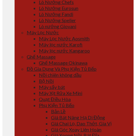
Lò Nướng Chefs
Lò Nướng Eurosun
Lò Nướng Fandi
Lò Nướng Spelier
Lò nướng Giovani
Máy Lọc Nước
Máy Lọc Nước Aosmith
Máy lọc nước Karofi
Máy lọc nước Kangaroo
Ghế Massage
Ghế Massage Okinawa
Đồ Gia Dụng Và Phụ Kiện Tủ Bếp
Nồi chiên không dầu
Bộ Nồi
Máy sấy bát
Máy Xịt Rửa Xe Mini
Quạt Điều Hòa
Phụ Kiện Tủ Bếp
Bản Lề
Giá Bát Nâng Hạ Di Động
Giá Chai Lọ, Dao Thớt, Gia Vị
Giá Góc Xoay Liên Hoàn
Giá Xoong Nồi, Bát Đĩa