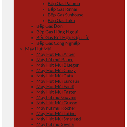
Bếp Gas Paloma
Bếp Gas Rinnai
Bếp Gas Sunhouse
Bếp Gas Taka
Bếp Gas Đơn
Bếp Gas Hồng Ngoại
Bếp Gas Kết Hợp Điện Từ
Bếp Gas Công Nghiệp
Máy Hút Mùi
Máy Hút Mùi Arber
Máy hút mùi Bauer
Máy Hút Mùi Blueger
Máy Hút Mùi Canzy
Máy Hút Mùi Cata
Máy Hút Mùi Eurosun
Máy Hút Mùi Fandi
Máy Hút Mùi Faster
Máy hút mùi Giovani
Máy Hút Mùi Grasso
Máy hút mùi Kocher
Máy Hút Mùi Latino
Máy Hút Mùi Smaragd
Máy hút mùi Sevilla