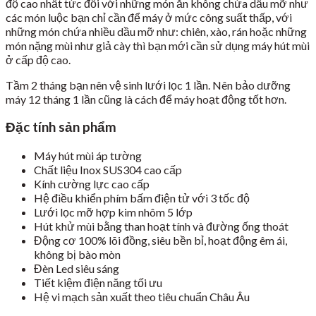
độ cao nhất tức đối với những món ăn không chứa dầu mỡ như
các món luộc bạn chỉ cần để máy ở mức công suất thấp, với
những món chứa nhiều dầu mỡ như: chiên, xào, rán hoặc những
món nặng mùi như giả cày thì bạn mới cần sử dụng máy hút mùi
ở cấp độ cao.
Tầm 2 tháng bạn nên vệ sinh lưới lọc 1 lần. Nên bảo dưỡng
máy 12 tháng 1 lần cũng là cách để máy hoạt động tốt hơn.
Đặc tính sản phẩm
Máy hút mùi áp tường
Chất liệu Inox SUS304 cao cấp
Kính cường lực cao cấp
Hệ điều khiển phím bấm điện tử với 3 tốc độ
Lưới lọc mỡ hợp kim nhôm 5 lớp
Hút khử mùi bằng than hoạt tính và đường ống thoát
Động cơ 100% lõi đồng, siêu bền bỉ, hoạt động êm ái,
không bị bào mòn
Đèn Led siêu sáng
Tiết kiệm điện năng tối ưu
Hệ vi mạch sản xuất theo tiêu chuẩn Châu Âu