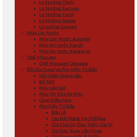
Lò Nướng Chefs
Lò Nướng Eurosun
Lò Nướng Fandi
Lò Nướng Spelier
Lò nướng Giovani
Máy Lọc Nước
Máy Lọc Nước Aosmith
Máy lọc nước Karofi
Máy lọc nước Kangaroo
Ghế Massage
Ghế Massage Okinawa
Đồ Gia Dụng Và Phụ Kiện Tủ Bếp
Nồi chiên không dầu
Bộ Nồi
Máy sấy bát
Máy Xịt Rửa Xe Mini
Quạt Điều Hòa
Phụ Kiện Tủ Bếp
Bản Lề
Giá Bát Nâng Hạ Di Động
Giá Chai Lọ, Dao Thớt, Gia Vị
Giá Góc Xoay Liên Hoàn
Giá Xoong Nồi, Bát Đĩa