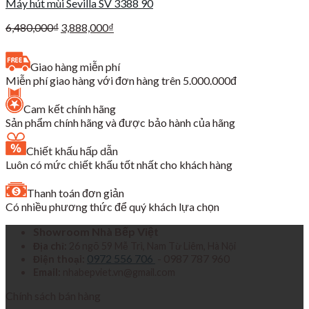
Máy hút mùi Sevilla SV 3388 90
Giá
Giá
6,480,000
₫
3,888,000
₫
gốc
hiện
là:
tại
Giao hàng miễn phí
6,480,000₫.
là:
Miễn phí giao hàng với đơn hàng trên 5.000.000đ
3,888,000₫.
Cam kết chính hãng
Sản phẩm chính hãng và được bảo hành của hãng
Chiết khấu hấp dẫn
Luôn có mức chiết khấu tốt nhất cho khách hàng
Thanh toán đơn giản
Có nhiều phương thức để quý khách lựa chọn
Showroom Nhà Bếp Việt
Địa chỉ:
26 ngõ 59 Mễ Trì, Nam Từ Liêm, Hà Nội
0972 556 706
- 0987 787 960
Điện thoại:
Email:
nhabepviet.vn@gmail.com
Chính sách bán hàng