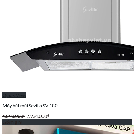
Quick View
Máy hút mùi Sevilla SV 180
Giá
Giá
4,890,000
₫
2,934,000
₫
gốc
hiện
Giảm giá!
là:
tại
4,890,000₫.
là: