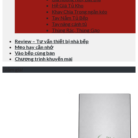
Hệ Giá Tủ Kho
Khay Chia Trong ngăn kéo
Tay Nắm Tủ Bếp
Tay nâng cánh tủ
Thùng Rác, Thùng Gạo
Review – Tư vấn thiết bị nhà bếp
Mẹo hay cần nhớ
Vào bếp cùng bạn
Chương trình khuyến mại
Giảm giá!