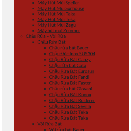
Máy Hút Mùi Spelier
Máy Hút Mùi Sunhouse
Máy Hút Mùi Taka
Máy Hút Mùi Teka
Máy Hút Mùi Zegu
Máy hút mùi Zemmer
Chậu Rửa – Vòi Rửa
Chậu Rửa Bát
Chậu rửa bát Bauer
Chậu Đúc Inox SUS304
Chậu Rửa Bát Canzy
Chậu rửa bát Cata
Chậu Rửa Bát Eurosun
Chậu Rửa Bát Fandi
Chậu Rửa Bát Faster
Chậu rửa bát Giovani
Chậu Rửa Bát Konox
Chậu Rửa Bát Roslerer
Chậu Rửa Bát Sevilla
Chậu Rửa Bát Teka
Chậu Rửa Bát Taka
Vòi Rửa Bát
Vòi rửa bát Bauer