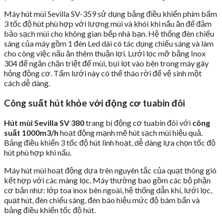
Máy hút mùi Sevilla SV-359 sử dụng bảng điều khiển phím bấm
3 tốc độ hút phù hợp với lượng mùi và khói khi nấu ăn để đảm
bảo sạch mùi cho không gian bếp nhà bạn. Hệ thống đèn chiếu
sáng của máy gồm 1 đèn Led dài có tác dụng chiếu sáng và làm
cho công việc nấu ăn thêm thuận lợi. Lưới lọc mỡ bằng Inox
304 để ngăn chặn triệt để mùi, bụi lọt vào bên trong máy gây
hỏng động cơ. Tấm lưới này có thể tháo rời để vệ sinh một
cách dễ dàng.
Công suất hút khỏe với động cơ tuabin đôi
Hút mùi Sevilla SV 380
trang bị động cơ tuabin đôi với
công
suất 1000m3/h
hoạt động mạnh mẽ hút sạch mùi hiệu quả.
Bảng điều khiển 3 tốc độ hút linh hoạt, dễ dàng lựa chọn tốc độ
hút phù hợp khi nấu.
Máy hút mùi hoạt động dựa trên nguyên tắc của quạt thông gió
kết hợp với các màng lọc. Máy thường bao gồm các bộ phận
cơ bản như: lớp toa inox bên ngoài, hệ thống dẫn khí, lưới lọc,
quạt hút, đèn chiếu sáng, đèn báo hiệu mức độ bám bẩn và
bảng điều khiển tốc độ hút.