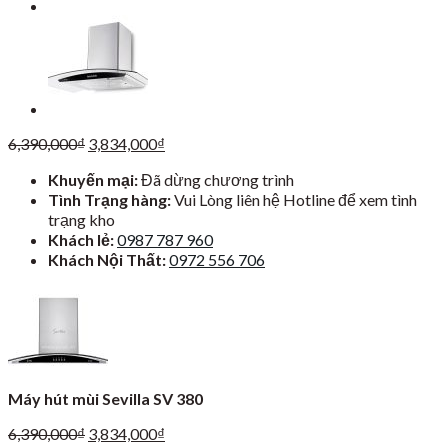
Giá
Giá
6,390,000
₫
3,834,000
₫
gốc
hiện
Khuyến mại:
Đã dừng chương trình
là:
tại
Tình Trạng hàng:
Vui Lòng liên hệ Hotline để xem tình
6,390,000₫.
là:
trạng kho
3,834,000₫.
Khách lẻ:
0987 787 960
Khách Nội Thất:
0972 556 706
Máy hút mùi Sevilla SV 380
Giá
Giá
6,390,000
₫
3,834,000
₫